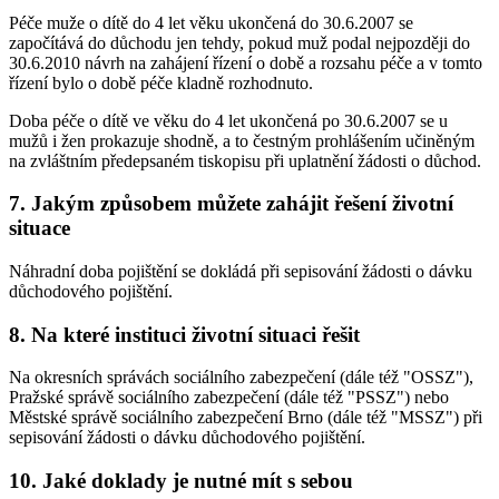
Péče muže o dítě do 4 let věku ukončená do 30.6.2007 se
započítává do důchodu jen tehdy, pokud muž podal nejpozději do
30.6.2010 návrh na zahájení řízení o době a rozsahu péče a v tomto
řízení bylo o době péče kladně rozhodnuto.
Doba péče o dítě ve věku do 4 let ukončená po 30.6.2007 se u
mužů i žen prokazuje shodně, a to čestným prohlášením učiněným
na zvláštním předepsaném tiskopisu při uplatnění žádosti o důchod.
7. Jakým způsobem můžete zahájit řešení životní
situace
Náhradní doba pojištění se dokládá při sepisování žádosti o dávku
důchodového pojištění.
8. Na které instituci životní situaci řešit
Na okresních správách sociálního zabezpečení (dále též "OSSZ"),
Pražské správě sociálního zabezpečení (dále též "PSSZ") nebo
Městské správě sociálního zabezpečení Brno (dále též "MSSZ") při
sepisování žádosti o dávku důchodového pojištění.
10. Jaké doklady je nutné mít s sebou