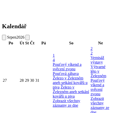
Kalendář
Srpen
2026
Po
Út
St
Čt
Pá
So
Ne
2
2
1
Vernisáž
4
výstavy
Pouťový víkend a
Výtvarné
svěcení zvonu
léto v
Pouťová zábava
Železném
Železo v Železném
27
28
29
30
31
Pouťový
aneb setkání kovářů u
víkend a
piva
Železo v
svěcení
Železném aneb setkání
zvonu
kovářů u piva
Zobrazit
Zobrazit všechny
všechny
záznamy ze dne
záznamy ze
dne