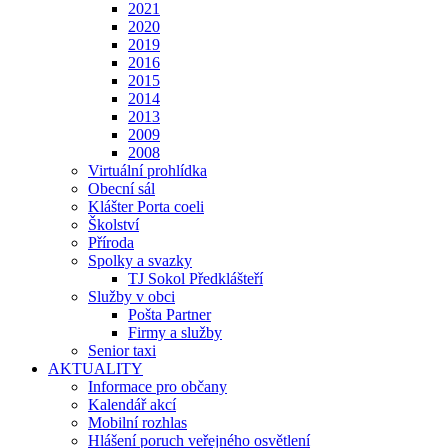
2021
2020
2019
2016
2015
2014
2013
2009
2008
Virtuální prohlídka
Obecní sál
Klášter Porta coeli
Školství
Příroda
Spolky a svazky
TJ Sokol Předklášteří
Služby v obci
Pošta Partner
Firmy a služby
Senior taxi
AKTUALITY
Informace pro občany
Kalendář akcí
Mobilní rozhlas
Hlášení poruch veřejného osvětlení