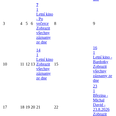
7
1
Letní kino
- Po
3
4
5
6
večerce
8
9
Zobrazit
všechny
záznamy
ze dne
16
14
1
1
Letní kino -
Letní kino
Bardotky
10
11
12
13
Zobrazit
15
Zobrazit
všechny
všechny
záznamy
záznamy ze
ze dne
dne
23
1
Březina -
Michal
David -
17
18
19
20
21
22
23.8.2026
Zobrazit