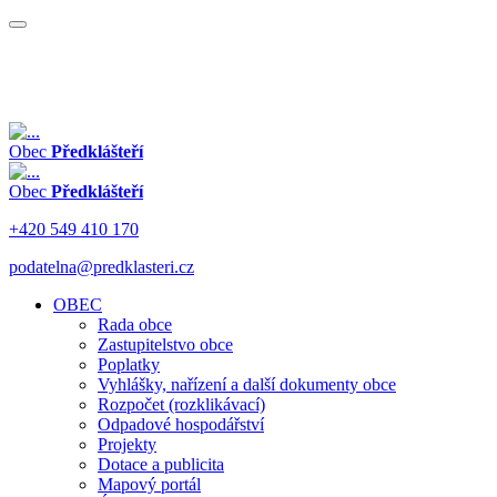
Obec
Předklášteří
Obec
Předklášteří
+420 549 410 170
podatelna@predklasteri.cz
OBEC
Rada obce
Zastupitelstvo obce
Poplatky
Vyhlášky, nařízení a další dokumenty obce
Rozpočet (rozklikávací)
Odpadové hospodářství
Projekty
Dotace a publicita
Mapový portál