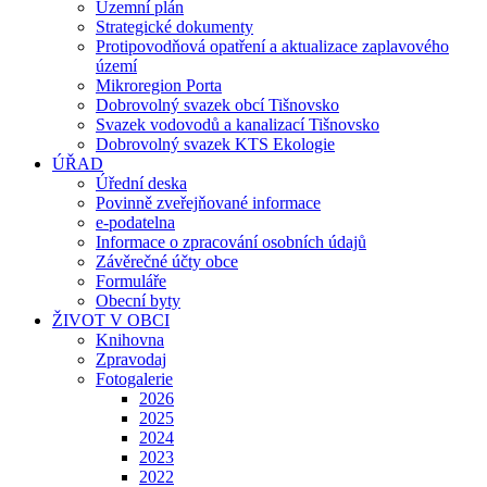
Územní plán
Strategické dokumenty
Protipovodňová opatření a aktualizace zaplavového
území
Mikroregion Porta
Dobrovolný svazek obcí Tišnovsko
Svazek vodovodů a kanalizací Tišnovsko
Dobrovolný svazek KTS Ekologie
ÚŘAD
Úřední deska
Povinně zveřejňované informace
e-podatelna
Informace o zpracování osobních údajů
Závěrečné účty obce
Formuláře
Obecní byty
ŽIVOT V OBCI
Knihovna
Zpravodaj
Fotogalerie
2026
2025
2024
2023
2022