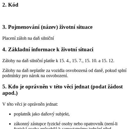
2. Kód
3. Pojmenování (název) životní situace
Placení záloh na daň silniční
4. Základní informace k životní situaci
Zálohy na daň silniční platíte k 15. 4., 15. 7., 15. 10. a 15. 12.
Zálohy na daň neplatíte za vozidla osvobozená od daně, pokud splní
podmínky pro nárok na osvobození.
5. Kdo je oprávněn v této věci jednat (podat žádost
apod.)
V této věci je oprávněn jednat:
poplatník jako daňový subjekt,
zákonný zástupce fyzické osoby nebo opatrovník (není-li
fyzická osoba způsobilá k samostatnému jednání před