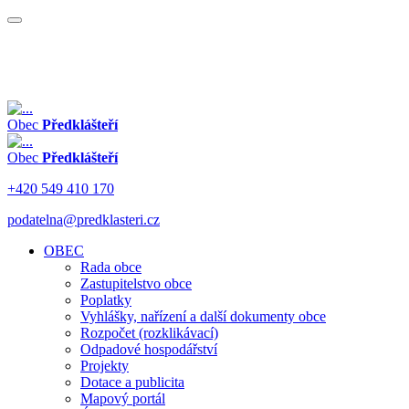
Obec
Předklášteří
Obec
Předklášteří
+420 549 410 170
podatelna@predklasteri.cz
OBEC
Rada obce
Zastupitelstvo obce
Poplatky
Vyhlášky, nařízení a další dokumenty obce
Rozpočet (rozklikávací)
Odpadové hospodářství
Projekty
Dotace a publicita
Mapový portál