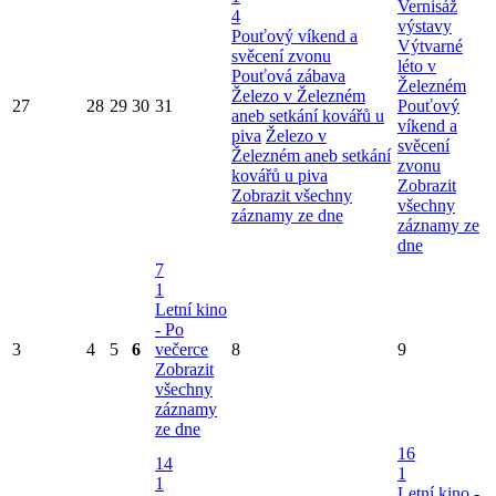
Vernisáž
4
výstavy
Pouťový víkend a
Výtvarné
svěcení zvonu
léto v
Pouťová zábava
Železném
Železo v Železném
27
28
29
30
31
Pouťový
aneb setkání kovářů u
víkend a
piva
Železo v
svěcení
Železném aneb setkání
zvonu
kovářů u piva
Zobrazit
Zobrazit všechny
všechny
záznamy ze dne
záznamy ze
dne
7
1
Letní kino
- Po
3
4
5
6
večerce
8
9
Zobrazit
všechny
záznamy
ze dne
16
14
1
1
Letní kino -