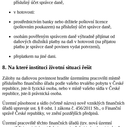
příslušný účet správce daně,
v hotovosti:
prostřednictvím banky nebo držitele poštovní licence
(poštovním poukazem) na příslušný účet správce daně,
osobám pověřeným správcem daně výhradně přijímat od
daňových dlužníků platby na daň v hotovosti (na přijatou
platbu je správce daně povinen vydat potvrzení),
přeplatkem na jiné dani.
8. Na které instituci životní situaci řešit
Zálohy na daňovou povinnost hradíte územnímu pracovišti místně
příslušného finančního úřadu podle vašeho trvalého pobytu v České
republice, jste-li fyzická osoba, nebo v místě vašeho sídla v České
republice, jste-li právnická osoba.
Územní působnost a sídlo (včetně názvu) nově vzniklých finančních
úřadů upravuje ust. § 8 odst. 1 zákona č. 456/2011 Sb., o Finanční
správě České republiky, ve znění pozdějších předpisů.
Územní pracoviště těchto finančních úřadů (tzv. nová územní