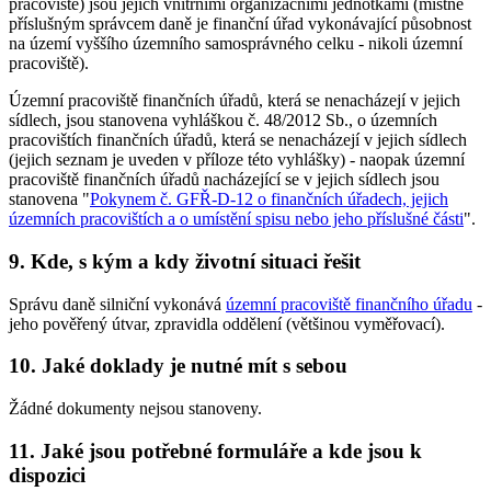
pracoviště) jsou jejich vnitřními organizačními jednotkami (místně
příslušným správcem daně je finanční úřad vykonávající působnost
na území vyššího územního samosprávného celku - nikoli územní
pracoviště).
Územní pracoviště finančních úřadů, která se nenacházejí v jejich
sídlech, jsou stanovena vyhláškou č. 48/2012 Sb., o územních
pracovištích finančních úřadů, která se nenacházejí v jejich sídlech
(jejich seznam je uveden v příloze této vyhlášky) - naopak územní
pracoviště finančních úřadů nacházející se v jejich sídlech jsou
stanovena "
Pokynem č. GFŘ-D-12 o finančních úřadech, jejich
územních pracovištích a o umístění spisu nebo jeho příslušné části
".
9. Kde, s kým a kdy životní situaci řešit
Správu daně silniční vykonává
územní pracoviště finančního úřadu
-
jeho pověřený útvar, zpravidla oddělení (většinou vyměřovací).
10. Jaké doklady je nutné mít s sebou
Žádné dokumenty nejsou stanoveny.
11. Jaké jsou potřebné formuláře a kde jsou k
dispozici