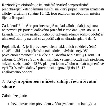
Rozhodným obdobím je kalendářní čtvrtletí bezprostředně
předcházející kalendářnímu měsíci, na který připadl termín splatnosti
zálohy. U zálohy splatné 15. 12. jsou rozhodným obdobím měsíce
říjen a listopad.
Za kalendářní měsíc prosinec se již neplatí záloha, daň je splatná
nejpozději při podání daňového přiznání k této dani (tzn. do 31. 1.
kalendářního roku následujícího po uplynutí zdaňovacího období) a
uhrazené zálohy na daň se započítávají na úhradu splatné daně.
Poplatník daně, je-li provozovatelem nákladních vozidel včetně
tahačů, nákladních přívěsů a nákladních návěsů s největší
povolenou hmotností 12 a více tun, kterým se dle ust. § 6 odst. 10
zákona č. 16/1993 Sb., o dani silniční, ve znění pozdějších předpisů,
snižuje sazba daně o 48 %, platí jen jednu zálohu na daň nejméně ve
výši 70 % roční daňové povinnosti nejpozději do 15. 12.
zdaňovacího období.
7. Jakým způsobem můžete zahájit řešení životní
situace
Zálohu lze platit:
bezhotovostním převodem z účtu (vedeného u banky) na