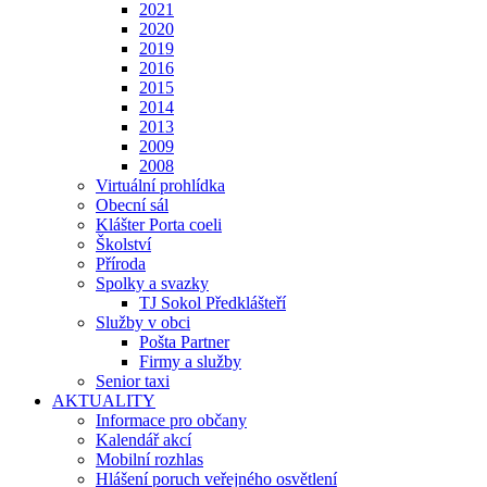
2021
2020
2019
2016
2015
2014
2013
2009
2008
Virtuální prohlídka
Obecní sál
Klášter Porta coeli
Školství
Příroda
Spolky a svazky
TJ Sokol Předklášteří
Služby v obci
Pošta Partner
Firmy a služby
Senior taxi
AKTUALITY
Informace pro občany
Kalendář akcí
Mobilní rozhlas
Hlášení poruch veřejného osvětlení