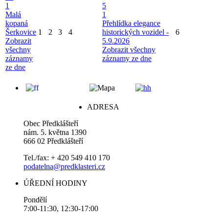
1
5
Malá
1
kopaná
Přehlídka elegance
Šerkovice
1
2
3
4
historických vozidel -
6
Zobrazit
5.9.2026
všechny
Zobrazit všechny
záznamy
záznamy ze dne
ze dne
ADRESA
Obec Předklášteří
nám. 5. května 1390
666 02 Předklášteří
Tel./fax: + 420 549 410 170
podatelna@predklasteri.cz
ÚŘEDNÍ HODINY
Pondělí
7:00-11:30, 12:30-17:00