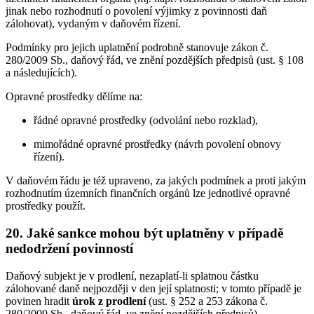
jinak nebo rozhodnutí o povolení výjimky z povinnosti daň
zálohovat), vydaným v daňovém řízení.
Podmínky pro jejich uplatnění podrobně stanovuje zákon č.
280/2009 Sb., daňový řád, ve znění pozdějších předpisů (ust. § 108
a následujících).
Opravné prostředky dělíme na:
řádné opravné prostředky (odvolání nebo rozklad),
mimořádné opravné prostředky (návrh povolení obnovy
řízení).
V daňovém řádu je též upraveno, za jakých podmínek a proti jakým
rozhodnutím územních finančních orgánů lze jednotlivé opravné
prostředky použít.
20. Jaké sankce mohou být uplatněny v případě
nedodržení povinností
Daňový subjekt je v prodlení, nezaplatí-li splatnou částku
zálohované daně nejpozději v den její splatnosti; v tomto případě je
povinen hradit
úrok z prodlení
(ust. § 252 a 253 zákona č.
280/2009 Sb., daňový řád, ve znění pozdějších předpisů).