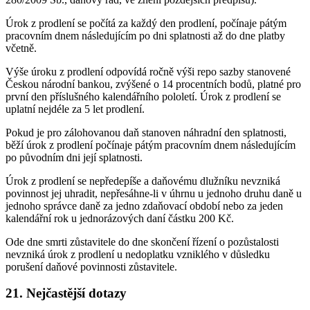
Úrok z prodlení se počítá za každý den prodlení, počínaje pátým
pracovním dnem následujícím po dni splatnosti až do dne platby
včetně.
Výše úroku z prodlení odpovídá ročně výši repo sazby stanovené
Českou národní bankou, zvýšené o 14 procentních bodů, platné pro
první den příslušného kalendářního pololetí. Úrok z prodlení se
uplatní nejdéle za 5 let prodlení.
Pokud je pro zálohovanou daň stanoven náhradní den splatnosti,
běží úrok z prodlení počínaje pátým pracovním dnem následujícím
po původním dni její splatnosti.
Úrok z prodlení se nepředepíše a daňovému dlužníku nevzniká
povinnost jej uhradit, nepřesáhne-li v úhrnu u jednoho druhu daně u
jednoho správce daně za jedno zdaňovací období nebo za jeden
kalendářní rok u jednorázových daní částku 200 Kč.
Ode dne smrti zůstavitele do dne skončení řízení o pozůstalosti
nevzniká úrok z prodlení u nedoplatku vzniklého v důsledku
porušení daňové povinnosti zůstavitele.
21. Nejčastější dotazy