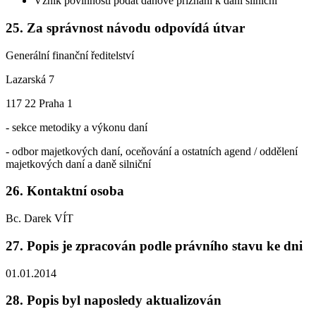
Vznik povinnosti podat daňové přiznání k dani silniční
25. Za správnost návodu odpovídá útvar
Generální finanční ředitelství
Lazarská 7
117 22 Praha 1
- sekce metodiky a výkonu daní
- odbor majetkových daní, oceňování a ostatních agend / oddělení
majetkových daní a daně silniční
26. Kontaktní osoba
Bc. Darek VÍT
27. Popis je zpracován podle právního stavu ke dni
01.01.2014
28. Popis byl naposledy aktualizován