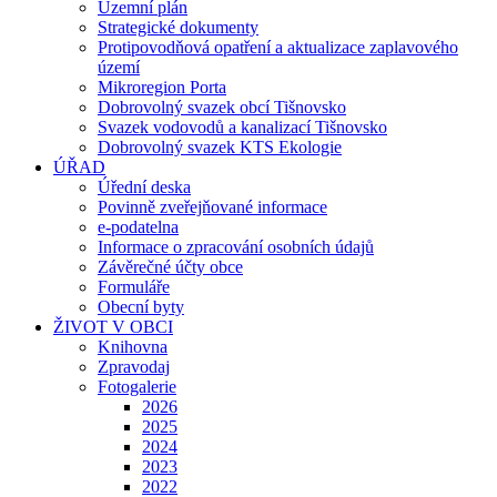
Územní plán
Strategické dokumenty
Protipovodňová opatření a aktualizace zaplavového
území
Mikroregion Porta
Dobrovolný svazek obcí Tišnovsko
Svazek vodovodů a kanalizací Tišnovsko
Dobrovolný svazek KTS Ekologie
ÚŘAD
Úřední deska
Povinně zveřejňované informace
e-podatelna
Informace o zpracování osobních údajů
Závěrečné účty obce
Formuláře
Obecní byty
ŽIVOT V OBCI
Knihovna
Zpravodaj
Fotogalerie
2026
2025
2024
2023
2022