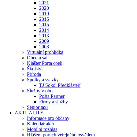
2021
2020
2019
2016
2015
2014
2013
2009
2008
Virtuální prohlídka
Obecní sál
Klášter Porta coeli
Školství
Příroda
Spolky a svazky
TJ Sokol Předklášteří
Služby v obci
Pošta Partner
Firmy a služby
Senior taxi
AKTUALITY
Informace pro občany
Kalendář akcí
Mobilní rozhlas
Hlášení poruch veřejného osvětlení