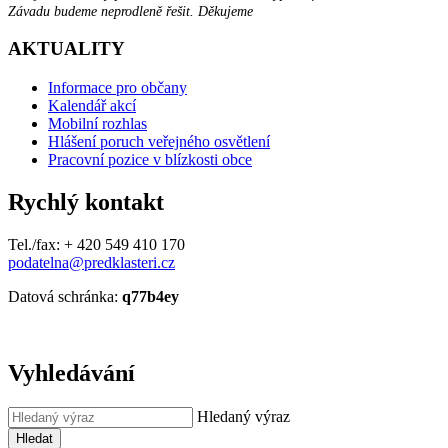
Závadu budeme neprodleně řešit. Děkujeme
AKTUALITY
Informace pro občany
Kalendář akcí
Mobilní rozhlas
Hlášení poruch veřejného osvětlení
Pracovní pozice v blízkosti obce
Rychlý kontakt
Tel./fax: + 420 549 410 170
podatelna@predklasteri.cz
Datová schránka:
q77b4ey
Vyhledávání
Hledaný výraz
Hledat