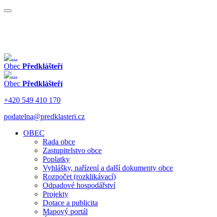
Obec
Předklášteří
Obec
Předklášteří
+420 549 410 170
podatelna@predklasteri.cz
OBEC
Rada obce
Zastupitelstvo obce
Poplatky
Vyhlášky, nařízení a další dokumenty obce
Rozpočet (rozklikávací)
Odpadové hospodářství
Projekty
Dotace a publicita
Mapový portál