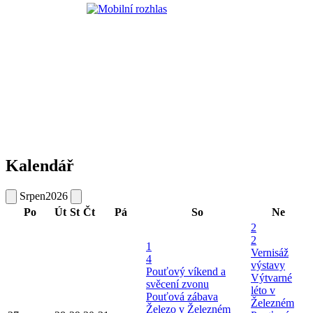
Kalendář
Srpen
2026
Po
Út
St
Čt
Pá
So
Ne
2
2
1
Vernisáž
4
výstavy
Pouťový víkend a
Výtvarné
svěcení zvonu
léto v
Pouťová zábava
Železném
Železo v Železném