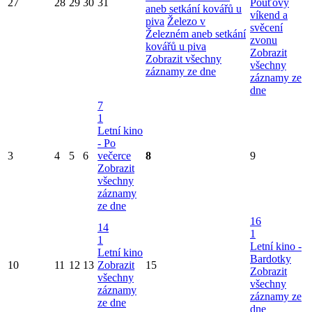
27
28
29
30
31
Pouťový
aneb setkání kovářů u
víkend a
piva
Železo v
svěcení
Železném aneb setkání
zvonu
kovářů u piva
Zobrazit
Zobrazit všechny
všechny
záznamy ze dne
záznamy ze
dne
7
1
Letní kino
- Po
3
4
5
6
večerce
8
9
Zobrazit
všechny
záznamy
ze dne
16
14
1
1
Letní kino -
Letní kino
Bardotky
10
11
12
13
Zobrazit
15
Zobrazit
všechny
všechny
záznamy
záznamy ze
ze dne
dne