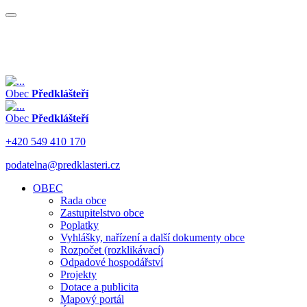
Obec
Předklášteří
Obec
Předklášteří
+420 549 410 170
podatelna@predklasteri.cz
OBEC
Rada obce
Zastupitelstvo obce
Poplatky
Vyhlášky, nařízení a další dokumenty obce
Rozpočet (rozklikávací)
Odpadové hospodářství
Projekty
Dotace a publicita
Mapový portál