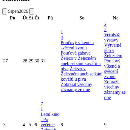
Srpen
2026
Po
Út
St
Čt
Pá
So
Ne
2
2
1
Vernisáž
4
výstavy
Pouťový víkend a
Výtvarné
svěcení zvonu
léto v
Pouťová zábava
Železném
Železo v Železném
27
28
29
30
31
Pouťový
aneb setkání kovářů u
víkend a
piva
Železo v
svěcení
Železném aneb setkání
zvonu
kovářů u piva
Zobrazit
Zobrazit všechny
všechny
záznamy ze dne
záznamy ze
dne
7
1
Letní kino
- Po
3
4
5
6
večerce
8
9
Zobrazit