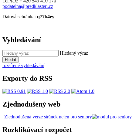
Tel./fax: + 420 549 410 170
podatelna@predklasteri.cz
Datová schránka:
q77b4ey
Vyhledávání
Hledaný výraz
Hledat
rozšířené vyhledávání
Exporty do RSS
Zjednodušený web
Zjednodušená verze stránek nejen pro seniory
Rozklikávací rozpočet