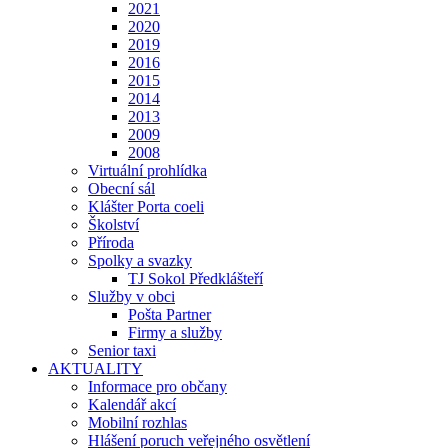
2021
2020
2019
2016
2015
2014
2013
2009
2008
Virtuální prohlídka
Obecní sál
Klášter Porta coeli
Školství
Příroda
Spolky a svazky
TJ Sokol Předklášteří
Služby v obci
Pošta Partner
Firmy a služby
Senior taxi
AKTUALITY
Informace pro občany
Kalendář akcí
Mobilní rozhlas
Hlášení poruch veřejného osvětlení