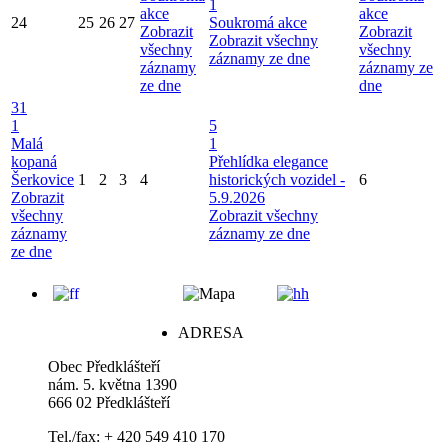
1
akce
akce
24
25
26
27
Soukromá akce
Zobrazit
Zobrazit
Zobrazit všechny
všechny
všechny
záznamy ze dne
záznamy
záznamy ze
ze dne
dne
31
1
5
Malá
1
kopaná
Přehlídka elegance
Šerkovice
1
2
3
4
historických vozidel -
6
Zobrazit
5.9.2026
všechny
Zobrazit všechny
záznamy
záznamy ze dne
ze dne
ADRESA
Obec Předklášteří
nám. 5. května 1390
666 02 Předklášteří
Tel./fax: + 420 549 410 170