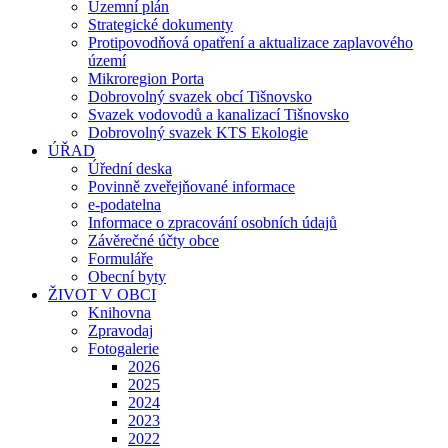
Územní plán
Strategické dokumenty
Protipovodňová opatření a aktualizace zaplavového
území
Mikroregion Porta
Dobrovolný svazek obcí Tišnovsko
Svazek vodovodů a kanalizací Tišnovsko
Dobrovolný svazek KTS Ekologie
ÚŘAD
Úřední deska
Povinně zveřejňované informace
e-podatelna
Informace o zpracování osobních údajů
Závěrečné účty obce
Formuláře
Obecní byty
ŽIVOT V OBCI
Knihovna
Zpravodaj
Fotogalerie
2026
2025
2024
2023
2022