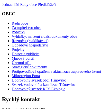
Jednací řád Rady obce Předklášteří
OBEC
Rada obce
Zastupitelstvo obce
Poplatky
Vyhlášky, nařízení a další dokumenty obce
Rozpočet (rozklikávací)
Odpadové hospodářství
Projekty
Dotace a publicita
Mapový portál
Územní plán
Strategické dokumenty
Protipovodňová opatření a aktualizace zaplavového území
Mikroregion Porta
Dobrovolný svazek obcí Tišnovsko
Svazek vodovodů a kanalizací Tišnovsko
Dobrovolný svazek KTS Ekologie
Rychlý kontakt