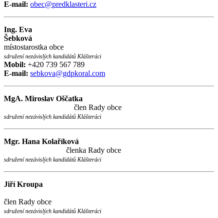
E-mail:
obec@predklasteri.cz
Ing. Eva
Šebková
místostarostka obce
sdružení nezávislých kandidátů Klášteráci
Mobil:
+420 739 567 789
E-mail:
sebkova@gdpkoral.com
MgA. Miroslav Oščatka
člen Rady obce
sdružení nezávislých kandidátů Klášteráci
Mgr. Hana Kolaříková
členka Rady obce
sdružení nezávislých kandidátů Klášteráci
Jiří Kroupa
člen Rady obce
sdružení nezávislých kandidátů Klášteráci