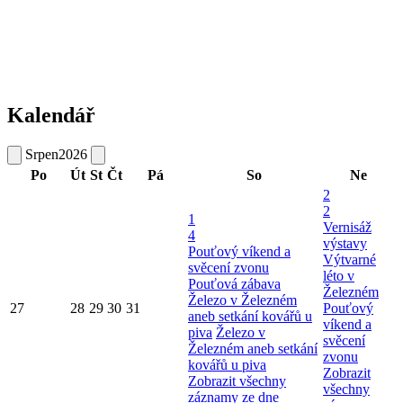
Kalendář
Srpen
2026
Po
Út
St
Čt
Pá
So
Ne
2
2
1
Vernisáž
4
výstavy
Pouťový víkend a
Výtvarné
svěcení zvonu
léto v
Pouťová zábava
Železném
Železo v Železném
27
28
29
30
31
Pouťový
aneb setkání kovářů u
víkend a
piva
Železo v
svěcení
Železném aneb setkání
zvonu
kovářů u piva
Zobrazit
Zobrazit všechny
všechny
záznamy ze dne