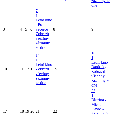
záznamy ze
dne
7
1
Letní kino
- Po
3
4
5
6
večerce
8
9
Zobrazit
všechny
záznamy
ze dne
16
14
1
1
Letní kino -
Letní kino
Bardotky
10
11
12
13
Zobrazit
15
Zobrazit
všechny
všechny
záznamy
záznamy ze
ze dne
dne
23
1
Březina -
Michal
David -
17
18
19
20
21
22
23.8.2026