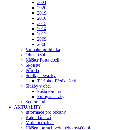
2021
2020
2019
2016
2015
2014
2013
2009
2008
Virtuální prohlídka
Obecní sál
Klášter Porta coeli
Školství
Příroda
Spolky a svazky
TJ Sokol Předklášteří
Služby v obci
Pošta Partner
Firmy a služby
Senior taxi
AKTUALITY
Informace pro občany
Kalendář akcí
Mobilní rozhlas
Hlášení poruch veřejného osvětlení