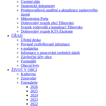
Územní plán
Strategické dokumenty
Protipovodňová opatření a aktualizace zaplavového
území
Mikroregion Porta
Dobrovolný svazek obcí Tišnovsko
Svazek vodovodů a kanalizací Tišnovsko
Dobrovolný svazek KTS Ekologie
ÚŘAD
Úřední deska
Povinně zveřejňované informace
e-podatelna
Informace o zpracování osobních údajů
Závěrečné účty obce
Formuláře
Obecní byty
ŽIVOT V OBCI
Knihovna
Zpravodaj
Fotogalerie
2026
2025
2024
2023
2022