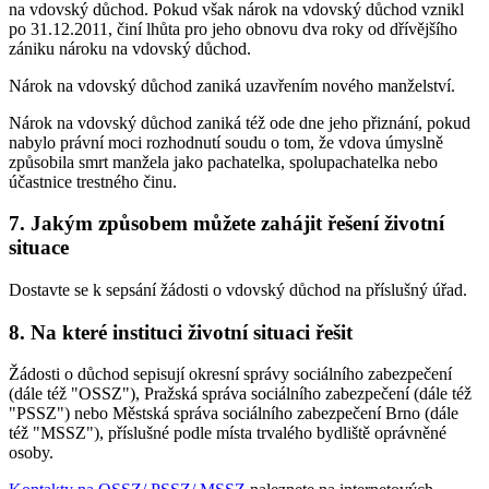
na vdovský důchod. Pokud však nárok na vdovský důchod vznikl
po 31.12.2011, činí lhůta pro jeho obnovu dva roky od dřívějšího
zániku nároku na vdovský důchod.
Nárok na vdovský důchod zaniká uzavřením nového manželství.
Nárok na vdovský důchod zaniká též ode dne jeho přiznání, pokud
nabylo právní moci rozhodnutí soudu o tom, že vdova úmyslně
způsobila smrt manžela jako pachatelka, spolupachatelka nebo
účastnice trestného činu.
7. Jakým způsobem můžete zahájit řešení životní
situace
Dostavte se k sepsání žádosti o vdovský důchod na příslušný úřad.
8. Na které instituci životní situaci řešit
Žádosti o důchod sepisují okresní správy sociálního zabezpečení
(dále též "OSSZ"), Pražská správa sociálního zabezpečení (dále též
"PSSZ") nebo Městská správa sociálního zabezpečení Brno (dále
též "MSSZ"), příslušné podle místa trvalého bydliště oprávněné
osoby.