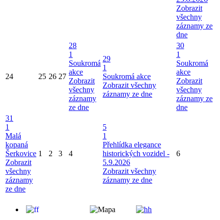
Zobrazit
všechny
záznamy ze
dne
28
30
1
1
29
Soukromá
Soukromá
1
akce
akce
24
25
26
27
Soukromá akce
Zobrazit
Zobrazit
Zobrazit všechny
všechny
všechny
záznamy ze dne
záznamy
záznamy ze
ze dne
dne
31
1
5
Malá
1
kopaná
Přehlídka elegance
Šerkovice
1
2
3
4
historických vozidel -
6
Zobrazit
5.9.2026
všechny
Zobrazit všechny
záznamy
záznamy ze dne
ze dne