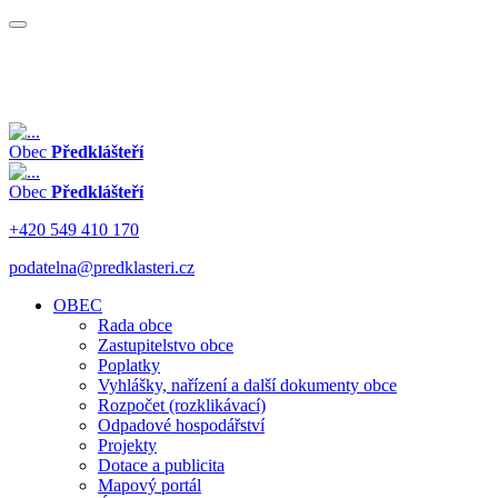
Obec
Předklášteří
Obec
Předklášteří
+420 549 410 170
podatelna@predklasteri.cz
OBEC
Rada obce
Zastupitelstvo obce
Poplatky
Vyhlášky, nařízení a další dokumenty obce
Rozpočet (rozklikávací)
Odpadové hospodářství
Projekty
Dotace a publicita
Mapový portál