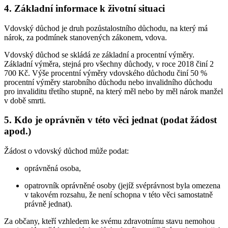
4. Základní informace k životní situaci
Vdovský důchod je druh pozůstalostního důchodu, na který má
nárok, za podmínek stanovených zákonem, vdova.
Vdovský důchod se skládá ze základní a procentní výměry.
Základní výměra, stejná pro všechny důchody, v roce 2018 činí 2
700 Kč. Výše procentní výměry vdovského důchodu činí 50 %
procentní výměry starobního důchodu nebo invalidního důchodu
pro invaliditu třetího stupně, na který měl nebo by měl nárok manžel
v době smrti.
5. Kdo je oprávněn v této věci jednat (podat žádost
apod.)
Žádost o vdovský důchod může podat:
oprávněná osoba,
opatrovník oprávněné osoby (jejíž svéprávnost byla omezena
v takovém rozsahu, že není schopna v této věci samostatně
právně jednat).
Za občany, kteří vzhledem ke svému zdravotnímu stavu nemohou