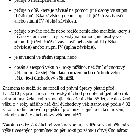
pečuje o nezaopatřené dítě,
pečuje o dítě, které je závislé na pomoci jiné osoby ve stupni
II (středně těžká závislost) nebo stupni III (těžká závislost)
anebo stupni IV (úplná závislost),
pečuje o svého rodiče nebo rodiče zemřelého manžela, který s
ní žije v domácnosti a je závislý na pomoci jiné osoby ve
stupni II (středně těžká závislost) nebo stupni III (těžká
závislost) anebo stupni IV (úplná závislost),
je invalidní ve třetím stupni, nebo
dosáhla alespoň věku o 4 roky nižšího, než činí důchodový
věk pro muže stejného data narození nebo důchodového
věku, je-li důchodový věk nižší.
Znamená to tudíž, že na rozdíl od právní úpravy platné před
1.1.2010 již pro nárok na vdovský důchod po uplynutí jednoho roku
od smrti manžela není rozhodující dosažení věku 55 let, ale dosažení
věku o 4 roky nižšího než činí důchodový věk stanovený podle § 32
zákona o důchodovém pojištění pro muže stejného data narození,
pokud skutečný důchodový věk není nižší.
Nárok na vdovský důchod vznikne znovu, jestliže se splní některá z
výše uvedených podmínek do pěti roků po zániku dřívějšího nároku