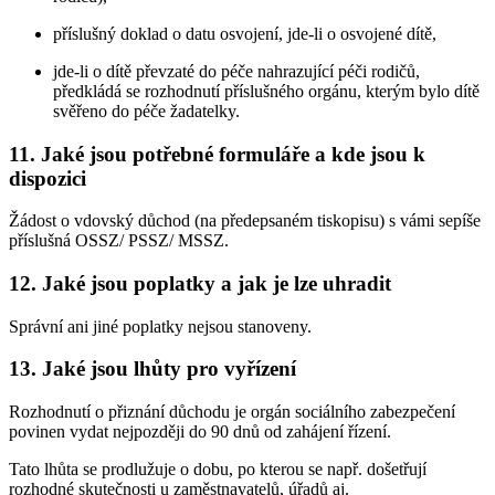
příslušný doklad o datu osvojení, jde-li o osvojené dítě,
jde-li o dítě převzaté do péče nahrazující péči rodičů,
předkládá se rozhodnutí příslušného orgánu, kterým bylo dítě
svěřeno do péče žadatelky.
11. Jaké jsou potřebné formuláře a kde jsou k
dispozici
Žádost o vdovský důchod (na předepsaném tiskopisu) s vámi sepíše
příslušná OSSZ/ PSSZ/ MSSZ.
12. Jaké jsou poplatky a jak je lze uhradit
Správní ani jiné poplatky nejsou stanoveny.
13. Jaké jsou lhůty pro vyřízení
Rozhodnutí o přiznání důchodu je orgán sociálního zabezpečení
povinen vydat nejpozději do 90 dnů od zahájení řízení.
Tato lhůta se prodlužuje o dobu, po kterou se např. došetřují
rozhodné skutečnosti u zaměstnavatelů, úřadů aj.