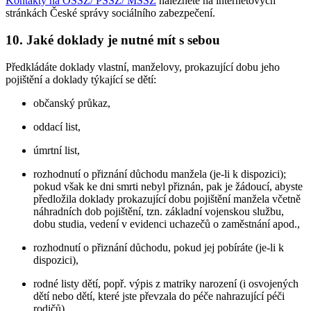
Kontakty na OSSZ/ PSSZ/ MSSZ
naleznete na internetových
stránkách České správy sociálního zabezpečení.
10. Jaké doklady je nutné mít s sebou
Předkládáte doklady vlastní, manželovy, prokazující dobu jeho
pojištění a doklady týkající se dětí:
občanský průkaz,
oddací list,
úmrtní list,
rozhodnutí o přiznání důchodu manžela (je-li k dispozici);
pokud však ke dni smrti nebyl přiznán, pak je žádoucí, abyste
předložila doklady prokazující dobu pojištění manžela včetně
náhradních dob pojištění, tzn. základní vojenskou službu,
dobu studia, vedení v evidenci uchazečů o zaměstnání apod.,
rozhodnutí o přiznání důchodu, pokud jej pobíráte (je-li k
dispozici),
rodné listy dětí, popř. výpis z matriky narození (i osvojených
dětí nebo dětí, které jste převzala do péče nahrazující péči
rodičů),