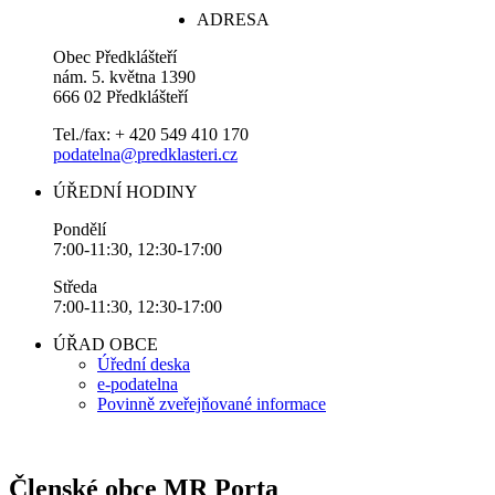
ADRESA
Obec Předklášteří
nám. 5. května 1390
666 02 Předklášteří
Tel./fax: + 420 549 410 170
podatelna@predklasteri.cz
ÚŘEDNÍ HODINY
Pondělí
7:00-11:30, 12:30-17:00
Středa
7:00-11:30, 12:30-17:00
ÚŘAD OBCE
Úřední deska
e-podatelna
Povinně zveřejňované informace
Členské obce MR Porta