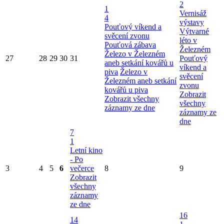
2
1
Vernisáž
4
výstavy
Pouťový víkend a
Výtvarné
svěcení zvonu
léto v
Pouťová zábava
Železném
Železo v Železném
27
28
29
30
31
Pouťový
aneb setkání kovářů u
víkend a
piva
Železo v
svěcení
Železném aneb setkání
zvonu
kovářů u piva
Zobrazit
Zobrazit všechny
všechny
záznamy ze dne
záznamy ze
dne
7
1
Letní kino
- Po
3
4
5
6
večerce
8
9
Zobrazit
všechny
záznamy
ze dne
16
14