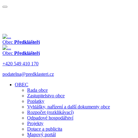
Obec
Předklášteří
Obec
Předklášteří
+420 549 410 170
podatelna@predklasteri.cz
OBEC
Rada obce
Zastupitelstvo obce
Poplatky
Vyhlášky, nařízení a další dokumenty obce
Rozpočet (rozklikávací)
Odpadové hospodářství
Projekty
Dotace a publicita
Mapový portál