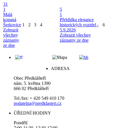
31
1
5
Malá
1
kopaná
Přehlídka elegance
Šerkovice
1
2
3
4
historických vozidel -
6
Zobrazit
5.9.2026
všechny
Zobrazit všechny
záznamy
záznamy ze dne
ze dne
ADRESA
Obec Předklášteří
nám. 5. května 1390
666 02 Předklášteří
Tel./fax: + 420 549 410 170
podatelna@predklasteri.cz
ÚŘEDNÍ HODINY
Pondělí
7:00-11:30, 12:30-17:00