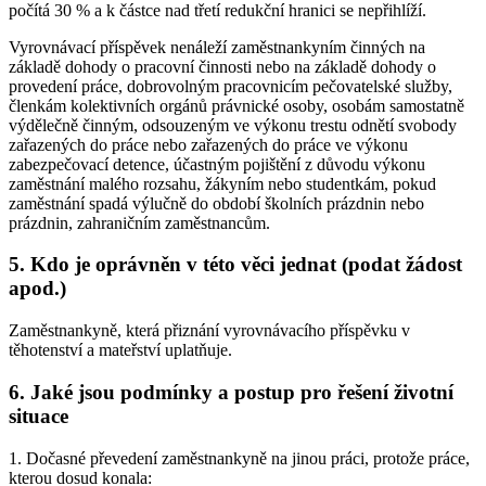
počítá 30 % a k částce nad třetí redukční hranici se nepřihlíží.
Vyrovnávací příspěvek nenáleží zaměstnankyním činných na
základě dohody o pracovní činnosti nebo na základě dohody o
provedení práce, dobrovolným pracovnicím pečovatelské služby,
členkám kolektivních orgánů právnické osoby, osobám samostatně
výdělečně činným, odsouzeným ve výkonu trestu odnětí svobody
zařazených do práce nebo zařazených do práce ve výkonu
zabezpečovací detence, účastným pojištění z důvodu výkonu
zaměstnání malého rozsahu, žákyním nebo studentkám, pokud
zaměstnání spadá výlučně do období školních prázdnin nebo
prázdnin, zahraničním zaměstnancům.
5. Kdo je oprávněn v této věci jednat (podat žádost
apod.)
Zaměstnankyně, která přiznání vyrovnávacího příspěvku v
těhotenství a mateřství uplatňuje.
6. Jaké jsou podmínky a postup pro řešení životní
situace
1. Dočasné převedení zaměstnankyně na jinou práci, protože práce,
kterou dosud konala: