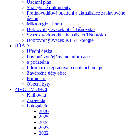
Územní plán
Strategické dokumenty
Protipovodňová opatření a aktualizace zaplavového
území
Mikroregion Porta
Dobrovolný svazek obcí Tišnovsko
Svazek vodovodů a kanalizací Tišnovsko
Dobrovolný svazek KTS Ekologie
ÚŘAD
Úřední deska
Povinně zveřejňované informace
e-podatelna
Informace o zpracování osobních údajů
Závěrečné účty obce
Formuláře
Obecní byty
ŽIVOT V OBCI
Knihovna
Zpravodaj
Fotogalerie
2026
2025
2024
2023
2022