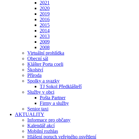
2021
2020
2019
2016
2015
2014
2013
2009
2008
Virtuální prohlídka
Obecní sál
Klášter Porta coeli
Školství
Příroda
Spolky a svazky
TJ Sokol Předklášteří
Služby v obci
Pošta Partner
Firmy a služby
Senior taxi
AKTUALITY
Informace pro občany
Kalendář akcí
Mobilní rozhlas
Hlášení poruch veřejného osvětlení