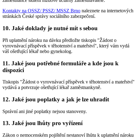
zaměstnance sídlem mzdové účtárny zaměstnavatele.
Kontakty na OSSZ/ PSSZ/ MSSZ Brno
naleznete na internetových
stránkách České správy sociálního zabezpečení.
10. Jaké doklady je nutné mít s sebou
Při uplatnění nároku na dávku předložte tiskopis "Žádost o
vyrovnávací příspěvek v těhotenství a mateřství", který vám vydá
váš ošetřující lékař nebo gynekolog.
11. Jaké jsou potřebné formuláře a kde jsou k
dispozici
Tiskopis "Žádost o vyrovnávací příspěvek v těhotenství a mateřství"
vydává a potvrzuje ošetřující lékař zaměstnankyně.
12. Jaké jsou poplatky a jak je lze uhradit
Správní ani jiné poplatky nejsou stanoveny.
13. Jaké jsou lhůty pro vyřízení
Zákon o nemocenském pojištění nestanoví lhůtu k uplatnění nároku