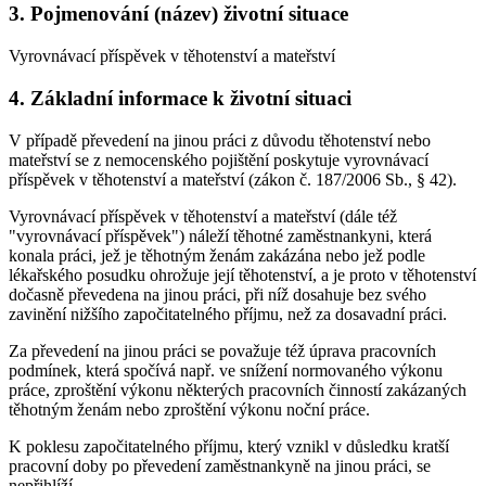
3. Pojmenování (název) životní situace
Vyrovnávací příspěvek v těhotenství a mateřství
4. Základní informace k životní situaci
V případě převedení na jinou práci z důvodu těhotenství nebo
mateřství se z nemocenského pojištění poskytuje vyrovnávací
příspěvek v těhotenství a mateřství (zákon č. 187/2006 Sb., § 42).
Vyrovnávací příspěvek v těhotenství a mateřství (dále též
"vyrovnávací příspěvek") náleží těhotné zaměstnankyni, která
konala práci, jež je těhotným ženám zakázána nebo jež podle
lékařského posudku ohrožuje její těhotenství, a je proto v těhotenství
dočasně převedena na jinou práci, při níž dosahuje bez svého
zavinění nižšího započitatelného příjmu, než za dosavadní práci.
Za převedení na jinou práci se považuje též úprava pracovních
podmínek, která spočívá např. ve snížení normovaného výkonu
práce, zproštění výkonu některých pracovních činností zakázaných
těhotným ženám nebo zproštění výkonu noční práce.
K poklesu započitatelného příjmu, který vznikl v důsledku kratší
pracovní doby po převedení zaměstnankyně na jinou práci, se
nepřihlíží.