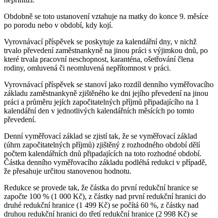
Obdobně se toto ustanovení vztahuje na matky do konce 9. měsíce
po porodu nebo v období, kdy kojí.
Vyrovnávací příspěvek se poskytuje za kalendářní dny, v nichž
trvalo převedení zaměstnankyně na jinou práci s výjimkou dnů, po
které trvala pracovní neschopnost, karanténa, ošetřování člena
rodiny, omluvená či neomluvená nepřítomnost v práci.
Vyrovnávací příspěvek se stanoví jako rozdíl denního vyměřovacího
základu zaměstnankyně zjištěného ke dni jejího převedení na jinou
práci a průměru jejích započitatelných příjmů připadajícího na 1
kalendářní den v jednotlivých kalendářních měsících po tomto
převedení.
Denní vyměřovací základ se zjistí tak, že se vyměřovací základ
(úhrn započitatelných příjmů) zjištěný z rozhodného období dělí
počtem kalendářních dnů připadajících na toto rozhodné období.
Částka denního vyměřovacího základu podléhá redukci v případě,
že přesahuje určitou stanovenou hodnotu.
Redukce se provede tak, že částka do první redukční hranice se
započte 100 % (1 000 Kč), z částky nad první redukční hranici do
druhé redukční hranice (1 499 Kč) se počítá 60 %, z částky nad
druhou redukční hranici do třetí redukční hranice (2 998 Kč) se