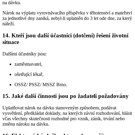
na dávku.
Nárok na výplatu vyrovnávacího příspěvku v těhotenství a mateřství
za jednotlivé dny zaniká, nebyl-li uplatněn do 3 let ode dne, za který
náleží.
14. Kteří jsou další účastníci (dotčení) řešení životní
situace
Dalšími účastníky jsou:
zaměstnavatel,
ošetřující lékař,
OSSZ/ PSSZ/ MSSZ Brno.
15. Jaké další činnosti jsou po žadateli požadovány
Uplatňovat nárok na dávku stanoveným způsobem, podávat
vysvětlení, předkládat doklady, na kterých závisí rozhodování, hlásit
včas všechny skutečnosti rozhodné pro vznik, zánik, trvání nebo
změnu nároku na dávku.