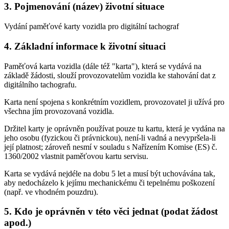
3. Pojmenování (název) životní situace
Vydání paměťové karty vozidla pro digitální tachograf
4. Základní informace k životní situaci
Paměťová karta vozidla (dále též "karta"), která se vydává na
základě žádosti, slouží provozovatelům vozidla ke stahování dat z
digitálního tachografu.
Karta není spojena s konkrétním vozidlem, provozovatel ji užívá pro
všechna jím provozovaná vozidla.
Držitel karty je oprávněn používat pouze tu kartu, která je vydána na
jeho osobu (fyzickou či právnickou), není-li vadná a nevypršela-li
její platnost; zároveň nesmí v souladu s Nařízením Komise (ES) č.
1360/2002 vlastnit paměťovou kartu servisu.
Karta se vydává nejdéle na dobu 5 let a musí být uchovávána tak,
aby nedocházelo k jejímu mechanickému či tepelnému poškození
(např. ve vhodném pouzdru).
5. Kdo je oprávněn v této věci jednat (podat žádost
apod.)