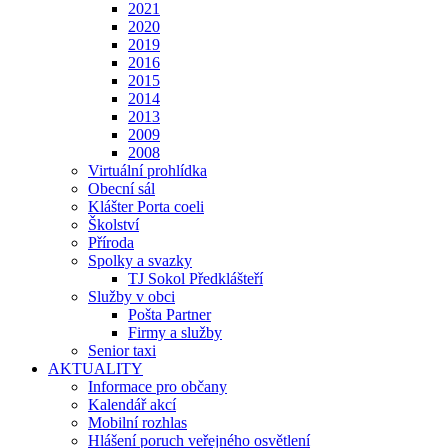
2021
2020
2019
2016
2015
2014
2013
2009
2008
Virtuální prohlídka
Obecní sál
Klášter Porta coeli
Školství
Příroda
Spolky a svazky
TJ Sokol Předklášteří
Služby v obci
Pošta Partner
Firmy a služby
Senior taxi
AKTUALITY
Informace pro občany
Kalendář akcí
Mobilní rozhlas
Hlášení poruch veřejného osvětlení