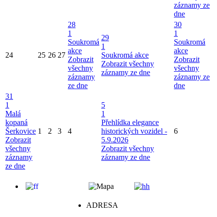
záznamy ze
dne
28
30
1
1
29
Soukromá
Soukromá
1
akce
akce
24
25
26
27
Soukromá akce
Zobrazit
Zobrazit
Zobrazit všechny
všechny
všechny
záznamy ze dne
záznamy
záznamy ze
ze dne
dne
31
1
5
Malá
1
kopaná
Přehlídka elegance
Šerkovice
1
2
3
4
historických vozidel -
6
Zobrazit
5.9.2026
všechny
Zobrazit všechny
záznamy
záznamy ze dne
ze dne
ADRESA