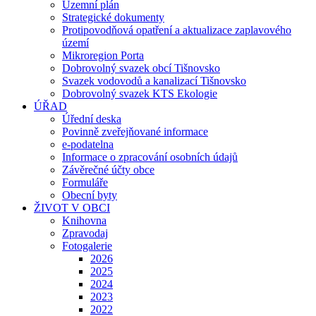
Územní plán
Strategické dokumenty
Protipovodňová opatření a aktualizace zaplavového
území
Mikroregion Porta
Dobrovolný svazek obcí Tišnovsko
Svazek vodovodů a kanalizací Tišnovsko
Dobrovolný svazek KTS Ekologie
ÚŘAD
Úřední deska
Povinně zveřejňované informace
e-podatelna
Informace o zpracování osobních údajů
Závěrečné účty obce
Formuláře
Obecní byty
ŽIVOT V OBCI
Knihovna
Zpravodaj
Fotogalerie
2026
2025
2024
2023
2022