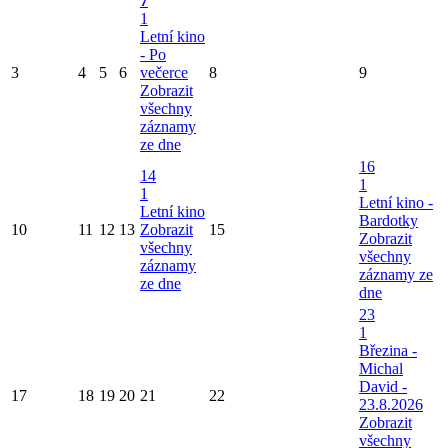
7
1
Letní kino
- Po
3
4
5
6
večerce
8
9
Zobrazit
všechny
záznamy
ze dne
16
14
1
1
Letní kino -
Letní kino
Bardotky
10
11
12
13
Zobrazit
15
Zobrazit
všechny
všechny
záznamy
záznamy ze
ze dne
dne
23
1
Březina -
Michal
David -
17
18
19
20
21
22
23.8.2026
Zobrazit
všechny