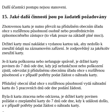
Další účastníci postupu nejsou stanoveni.
15. Jaké další činnosti jsou po žadateli požadovány
Zhotovenou kartu je nutno převzít na příslušném obecním úřadu
obce s rozšířenou působností osobně nebo prostřednictvím
zplnomocněného zástupce (to však pouze na základě plné moci).
Držitel karty musí nakládat s vydanou kartou tak, aby nedošlo k
zneužití údajů na záznamovém zařízení. Je zodpovědný za jakékoliv
zneužití karty.
Je-li karta poškozena nebo nefunguje správně, je držitel karty
povinen do 7 dnů ode dne, kdy její nefunkčnost nebo poškození
zjistil, odevzdat ji příslušnému obecnímu úřadu obce s rozšířenou
působností a v případě potřeby podat žádost o náhradu karty.
Příslušný obecní úřad obce s rozšířenou působností vydá náhradní
kartu do 5 pracovních dnů ode dne podání žádosti.
Byla-li karta ztracena nebo odcizena, je držitel karty povinen
požádat o zneplatnění karty do 7 dnů ode dne, kdy k události došlo,
a v případě potřeby podat žádost o náhradu karty.