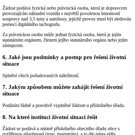
Žádost podává fyzická nebo právnická osoba, která je dopravcem
provozujícím nákladní vozidla s největší povolenou hmotností
soupravy nad 3,5 tuny a autobusy, jejichž provoz musí být sledován
pomocí digitálního tachografu.
Za právnickou osobu může jednat fyzická osoba, která je jejím
statutárním orgánem, členem jejího statutárního orgánu nebo jejím
zástupcem.
6. Jaké jsou podmínky a postup pro řešení životní
situace
Splnění všech požadovaných náležitostí.
7. Jakým způsobem můžete zahájit řešení životní
situace
Podáním řádně a pravdivě vyplněné žádosti u příslušného úřadu.
8. Na které instituci životní situaci řešit
Žádost se podává u místně příslušného obecního úřadu obce s
rozšířenou působností (resp. magistrátu), a to dle místa sídla