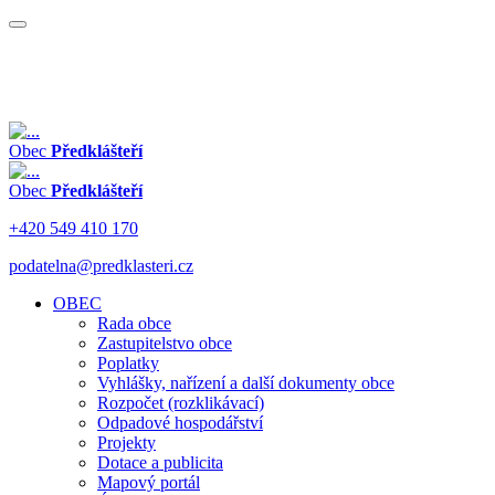
Obec
Předklášteří
Obec
Předklášteří
+420 549 410 170
podatelna@predklasteri.cz
OBEC
Rada obce
Zastupitelstvo obce
Poplatky
Vyhlášky, nařízení a další dokumenty obce
Rozpočet (rozklikávací)
Odpadové hospodářství
Projekty
Dotace a publicita
Mapový portál