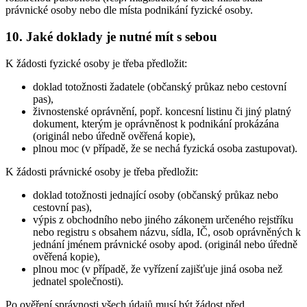
právnické osoby nebo dle místa podnikání fyzické osoby.
10. Jaké doklady je nutné mít s sebou
K žádosti fyzické osoby je třeba předložit:
doklad totožnosti žadatele (občanský průkaz nebo cestovní
pas),
živnostenské oprávnění, popř. koncesní listinu či jiný platný
dokument, kterým je oprávněnost k podnikání prokázána
(originál nebo úředně ověřená kopie),
plnou moc (v případě, že se nechá fyzická osoba zastupovat).
K žádosti právnické osoby je třeba předložit:
doklad totožnosti jednající osoby (občanský průkaz nebo
cestovní pas),
výpis z obchodního nebo jiného zákonem určeného rejstříku
nebo registru s obsahem názvu, sídla, IČ, osob oprávněných k
jednání jménem právnické osoby apod. (originál nebo úředně
ověřená kopie),
plnou moc (v případě, že vyřízení zajišťuje jiná osoba než
jednatel společnosti).
Po ověření správnosti všech údajů musí být žádost před