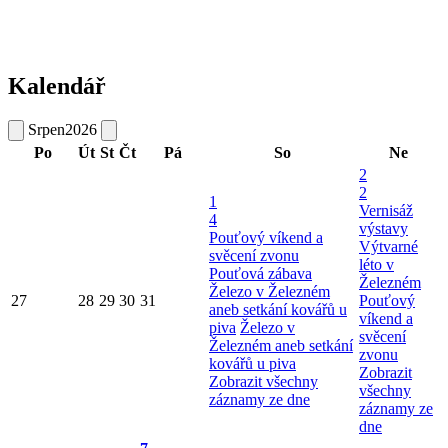
Kalendář
Srpen
2026
Po
Út
St
Čt
Pá
So
Ne
2
2
1
Vernisáž
4
výstavy
Pouťový víkend a
Výtvarné
svěcení zvonu
léto v
Pouťová zábava
Železném
Železo v Železném
27
28
29
30
31
Pouťový
aneb setkání kovářů u
víkend a
piva
Železo v
svěcení
Železném aneb setkání
zvonu
kovářů u piva
Zobrazit
Zobrazit všechny
všechny
záznamy ze dne
záznamy ze
dne