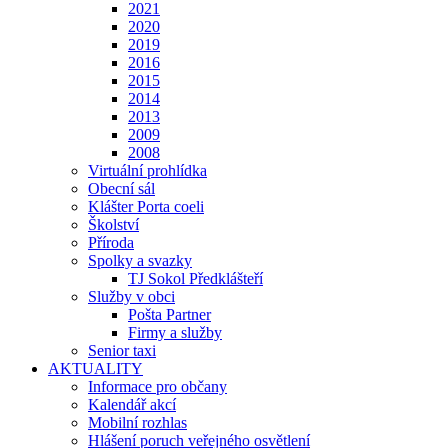
2021
2020
2019
2016
2015
2014
2013
2009
2008
Virtuální prohlídka
Obecní sál
Klášter Porta coeli
Školství
Příroda
Spolky a svazky
TJ Sokol Předklášteří
Služby v obci
Pošta Partner
Firmy a služby
Senior taxi
AKTUALITY
Informace pro občany
Kalendář akcí
Mobilní rozhlas
Hlášení poruch veřejného osvětlení