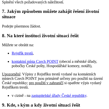
Splnění všech požadovaných náležitostí.
7. Jakým způsobem můžete zahájit řešení životní
situace
Podejte písemnou žádost.
8. Na které instituci životní situaci řešit
Můžete se obrátit na:
Rejstřík trestů
,
kontaktní místa Czech POINT
(obecní a městské úřady,
pobočky České pošty, Hospodářské komory, notáři),
Upozornění
: Výpisy z Rejstříku trestů vydané na kontaktních
místech Czech POINT jsou primárně určeny pro použití na území
České republiky;
pro použití v zahraničí
si opatřete výpis vydaný
Rejstříkem trestů.
v cizině - na
zastupitelské úřady České republiky
.
9. Kde, s kým a kdy životní situaci řešit