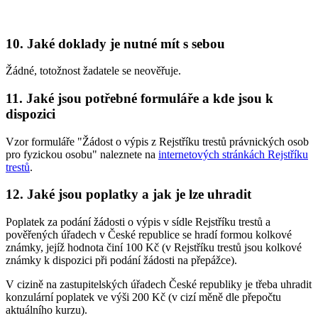
10. Jaké doklady je nutné mít s sebou
Žádné, totožnost žadatele se neověřuje.
11. Jaké jsou potřebné formuláře a kde jsou k
dispozici
Vzor formuláře "Žádost o výpis z Rejstříku trestů právnických osob
pro fyzickou osobu" naleznete na
internetových stránkách Rejstříku
trestů
.
12. Jaké jsou poplatky a jak je lze uhradit
Poplatek za podání žádosti o výpis v sídle Rejstříku trestů a
pověřených úřadech v České republice se hradí formou kolkové
známky, jejíž hodnota činí 100 Kč (v Rejstříku trestů jsou kolkové
známky k dispozici při podání žádosti na přepážce).
V cizině na zastupitelských úřadech České republiky je třeba uhradit
konzulární poplatek ve výši 200 Kč (v cizí měně dle přepočtu
aktuálního kurzu).