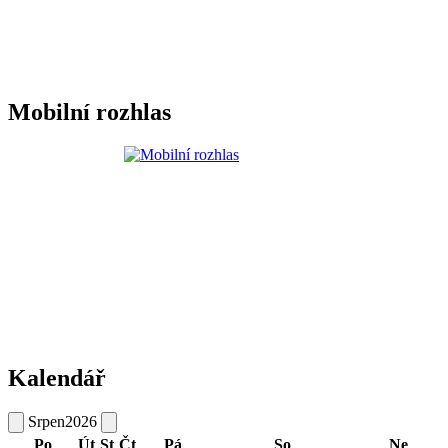
Mobilní rozhlas
Kalendář
Srpen
2026
Po
Út
St
Čt
Pá
So
Ne