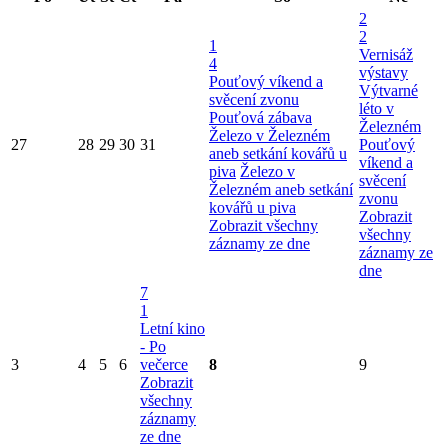
2
2
1
Vernisáž
4
výstavy
Pouťový víkend a
Výtvarné
svěcení zvonu
léto v
Pouťová zábava
Železném
Železo v Železném
27
28
29
30
31
Pouťový
aneb setkání kovářů u
víkend a
piva
Železo v
svěcení
Železném aneb setkání
zvonu
kovářů u piva
Zobrazit
Zobrazit všechny
všechny
záznamy ze dne
záznamy ze
dne
7
1
Letní kino
- Po
3
4
5
6
večerce
8
9
Zobrazit
všechny
záznamy
ze dne