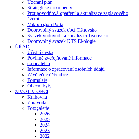
Územní plán
Strategické dokumenty
Protipovodňová opatření a aktualizace zaplavového
území
Mikroregion Porta
Dobrovolný svazek obcí Tišnovsko
Svazek vodovodů a kanalizací Tišnovsko
Dobrovolný svazek KTS Ekologie
ÚŘAD
Úřední deska
Povinně zveřejňované informace
e-podatelna
Informace o zpracování osobních údajů
Závěrečné účty obce
Formuláře
Obecní byty
ŽIVOT V OBCI
Knihovna
Zpravodaj
Fotogalerie
2026
2025
2024
2023
2022