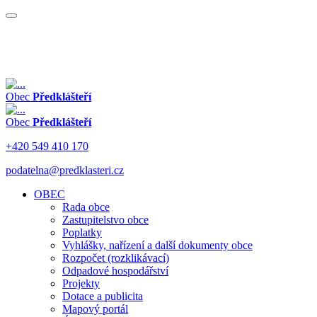
Obec
Předklášteří
Obec
Předklášteří
+420 549 410 170
podatelna@predklasteri.cz
OBEC
Rada obce
Zastupitelstvo obce
Poplatky
Vyhlášky, nařízení a další dokumenty obce
Rozpočet (rozklikávací)
Odpadové hospodářství
Projekty
Dotace a publicita
Mapový portál