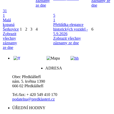
záznamy
záznamy ze
ze dne
dne
31
1
5
Malá
1
kopaná
Přehlídka elegance
Šerkovice
1
2
3
4
historických vozidel -
6
Zobrazit
5.9.2026
všechny
Zobrazit všechny
záznamy
záznamy ze dne
ze dne
ADRESA
Obec Předklášteří
nám. 5. května 1390
666 02 Předklášteří
Tel./fax: + 420 549 410 170
podatelna@predklasteri.cz
ÚŘEDNÍ HODINY