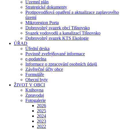
Územní plán
Strategické dokumenty
Protipovodňová opatření a aktualizace zaplavového
území
Mikroregion Porta
Dobrovolný svazek obcí Tišnovsko
Svazek vodovodů a kanalizací Tišnovsko
Dobrovolný svazek KTS Ekologie
ÚŘAD
Úřední deska
Povinně zveřejňované informace
e-podatelna
Informace o zpracování osobních údajů
Závěrečné účty obce
Formuláře
Obecní byty
ŽIVOT V OBCI
Knihovna
Zpravodaj
Fotogalerie
2026
2025
2024
2023
2022