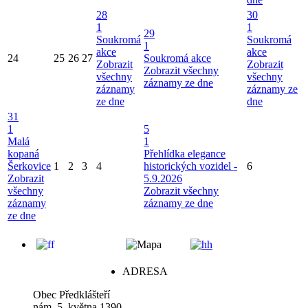
28
30
1
1
29
Soukromá
Soukromá
1
akce
akce
24
25
26
27
Soukromá akce
Zobrazit
Zobrazit
Zobrazit všechny
všechny
všechny
záznamy ze dne
záznamy
záznamy ze
ze dne
dne
31
1
5
Malá
1
kopaná
Přehlídka elegance
Šerkovice
1
2
3
4
historických vozidel -
6
Zobrazit
5.9.2026
všechny
Zobrazit všechny
záznamy
záznamy ze dne
ze dne
ADRESA
Obec Předklášteří
nám. 5. května 1390