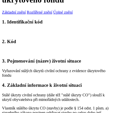
Základní znění
Rozšířené znění
Úplné znění
1. Identifikační kód
2. Kód
3. Pojmenování (název) životní situace
Vyřazování stálých úkrytů civilní ochrany z evidence úkrytového
fondu
4. Základní informace k životní situaci
Stálé úkryty civilní ochrany (dále též "stálé úkryty CO") slouží k
ukrytí obyvatelstva při mimořádných událostech.
Vlastník stálého úkrytu CO (stavby) je podle § 154 odst. 1 písm. a)
stavebního zákona povinen udržovat stavbu po celou dobu její