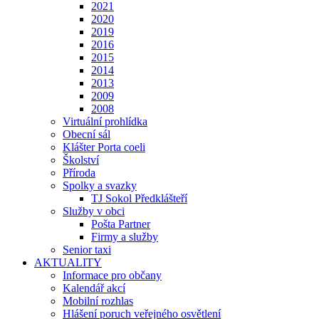
2021
2020
2019
2016
2015
2014
2013
2009
2008
Virtuální prohlídka
Obecní sál
Klášter Porta coeli
Školství
Příroda
Spolky a svazky
TJ Sokol Předklášteří
Služby v obci
Pošta Partner
Firmy a služby
Senior taxi
AKTUALITY
Informace pro občany
Kalendář akcí
Mobilní rozhlas
Hlášení poruch veřejného osvětlení