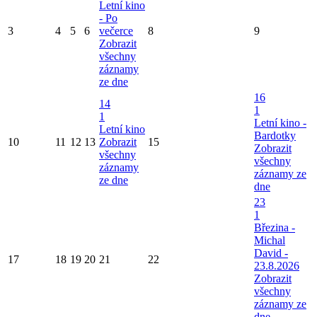
Letní kino
- Po
3
4
5
6
večerce
8
9
Zobrazit
všechny
záznamy
ze dne
16
14
1
1
Letní kino -
Letní kino
Bardotky
10
11
12
13
Zobrazit
15
Zobrazit
všechny
všechny
záznamy
záznamy ze
ze dne
dne
23
1
Březina -
Michal
David -
17
18
19
20
21
22
23.8.2026
Zobrazit
všechny
záznamy ze
dne