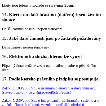
Lhůty jsou řešeny v souladu se správním řádem.
14. Kteří jsou další účastníci (dotčení) řešení životní
situace
Další účastníci postupu nejsou stanoveni.
15. Jaké další činnosti jsou po žadateli požadovány
Další činnosti nejsou stanoveny.
16. Elektronická služba, kterou lze využít
Případný dotaz můžete zaslat na e-mailovou adresu příslušného
úřadu.
17. Podle kterého právního předpisu se postupuje
Zákon č. 183/2006 Sb., o územním plánování a stavebním řádu
(stavební zákon), ve znění pozdějších předpisů
Zákon č. 239/2000 Sb., o integrovaném záchranném systému a o
změně některých zákonů, ve znění pozdějších předpisů