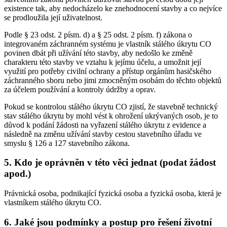
existence tak, aby nedocházelo ke znehodnocení stavby a co nejvíce
se prodloužila její uživatelnost.
Podle § 23 odst. 2 písm. d) a § 25 odst. 2 písm. f) zákona o
integrovaném záchranném systému je vlastník stálého úkrytu CO
povinen dbát při užívání této stavby, aby nedošlo ke změně
charakteru této stavby ve vztahu k jejímu účelu, a umožnit její
využití pro potřeby civilní ochrany a přístup orgánům hasičského
záchranného sboru nebo jimi zmocněným osobám do těchto objektů
za účelem používání a kontroly údržby a oprav.
Pokud se kontrolou stálého úkrytu CO zjistí, že stavebně technický
stav stálého úkrytu by mohl vést k ohrožení ukrývaných osob, je to
důvod k podání žádosti na vyřazení stálého úkrytu z evidence a
následně na změnu užívání stavby cestou stavebního úřadu ve
smyslu § 126 a 127 stavebního zákona.
5. Kdo je oprávněn v této věci jednat (podat žádost
apod.)
Právnická osoba, podnikající fyzická osoba a fyzická osoba, která je
vlastníkem stálého úkrytu CO.
6. Jaké jsou podmínky a postup pro řešení životní