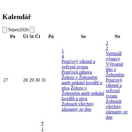
Kalendář
Srpen
2026
Po
Út
St
Čt
Pá
So
Ne
2
2
1
Vernisáž
4
výstavy
Pouťový víkend a
Výtvarné
svěcení zvonu
léto v
Pouťová zábava
Železném
Železo v Železném
27
28
29
30
31
Pouťový
aneb setkání kovářů u
víkend a
piva
Železo v
svěcení
Železném aneb setkání
zvonu
kovářů u piva
Zobrazit
Zobrazit všechny
všechny
záznamy ze dne
záznamy ze
dne
7
1