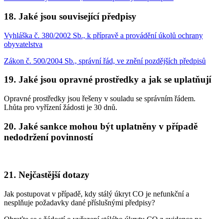
18. Jaké jsou související předpisy
Vyhláška č. 380/2002 Sb., k přípravě a provádění úkolů ochrany
obyvatelstva
Zákon č. 500/2004 Sb., správní řád, ve znění pozdějších předpisů
19. Jaké jsou opravné prostředky a jak se uplatňují
Opravné prostředky jsou řešeny v souladu se správním řádem.
Lhůta pro vyřízení žádosti je 30 dnů.
20. Jaké sankce mohou být uplatněny v případě
nedodržení povinností
21. Nejčastější dotazy
Jak postupovat v případě, kdy stálý úkryt CO je nefunkční a
nesplňuje požadavky dané příslušnými předpisy?