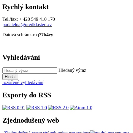
Rychlý kontakt
Tel./fax: + 420 549 410 170
podatelna@predklasteri.cz
Datová schránka:
q77b4ey
Vyhledávání
Hledaný výraz
Hledat
rozšířené vyhledávání
Exporty do RSS
Zjednodušený web
Zjednodušená verze stránek nejen pro seniory