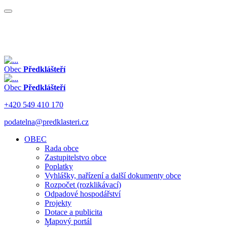
Obec
Předklášteří
Obec
Předklášteří
+420 549 410 170
podatelna@predklasteri.cz
OBEC
Rada obce
Zastupitelstvo obce
Poplatky
Vyhlášky, nařízení a další dokumenty obce
Rozpočet (rozklikávací)
Odpadové hospodářství
Projekty
Dotace a publicita
Mapový portál