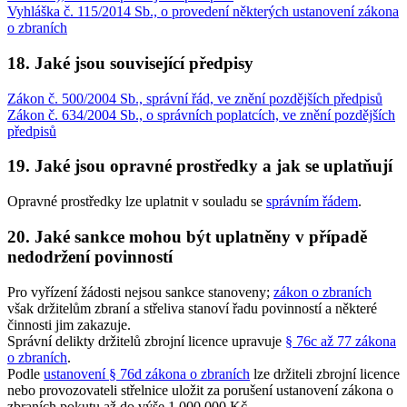
Vyhláška č. 115/2014 Sb., o provedení některých ustanovení zákona
o zbraních
18. Jaké jsou související předpisy
Zákon č. 500/2004 Sb., správní řád, ve znění pozdějších předpisů
Zákon č. 634/2004 Sb., o správních poplatcích, ve znění pozdějších
předpisů
19. Jaké jsou opravné prostředky a jak se uplatňují
Opravné prostředky lze uplatnit v souladu se
správním řádem
.
20. Jaké sankce mohou být uplatněny v případě
nedodržení povinností
Pro vyřízení žádosti nejsou sankce stanoveny;
zákon o zbraních
však držitelům zbraní a střeliva stanoví řadu povinností a některé
činnosti jim zakazuje.
Správní delikty držitelů zbrojní licence upravuje
§ 76c až 77 zákona
o zbraních
.
Podle
ustanovení § 76d zákona o zbraních
lze držiteli zbrojní licence
nebo provozovateli střelnice uložit za porušení ustanovení zákona o
zbraních pokutu až do výše 1 000 000 Kč.