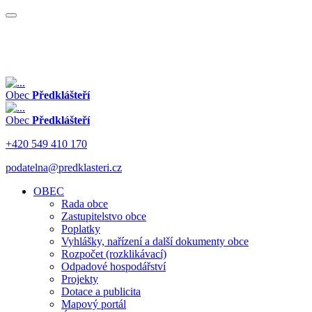
Obec
Předklášteří
Obec
Předklášteří
+420 549 410 170
podatelna@predklasteri.cz
OBEC
Rada obce
Zastupitelstvo obce
Poplatky
Vyhlášky, nařízení a další dokumenty obce
Rozpočet (rozklikávací)
Odpadové hospodářství
Projekty
Dotace a publicita
Mapový portál