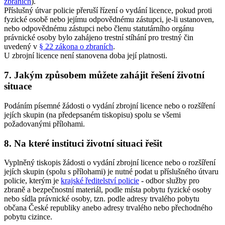
zbraních
).
Příslušný útvar policie přeruší řízení o vydání licence, pokud proti
fyzické osobě nebo jejímu odpovědnému zástupci, je-li ustanoven,
nebo odpovědnému zástupci nebo členu statutárního orgánu
právnické osoby bylo zahájeno trestní stíhání pro trestný čin
uvedený v
§ 22 zákona o zbraních
.
U zbrojní licence není stanovena doba její platnosti.
7. Jakým způsobem můžete zahájit řešení životní
situace
Podáním písemné žádosti o vydání zbrojní licence nebo o rozšíření
jejích skupin (na předepsaném tiskopisu) spolu se všemi
požadovanými přílohami.
8. Na které instituci životní situaci řešit
Vyplněný tiskopis žádosti o vydání zbrojní licence nebo o rozšíření
jejích skupin (spolu s přílohami) je nutné podat u příslušného útvaru
policie, kterým je
krajské ředitelství policie
- odbor služby pro
zbraně a bezpečnostní materiál, podle místa pobytu fyzické osoby
nebo sídla právnické osoby, tzn. podle adresy trvalého pobytu
občana České republiky anebo adresy trvalého nebo přechodného
pobytu cizince.