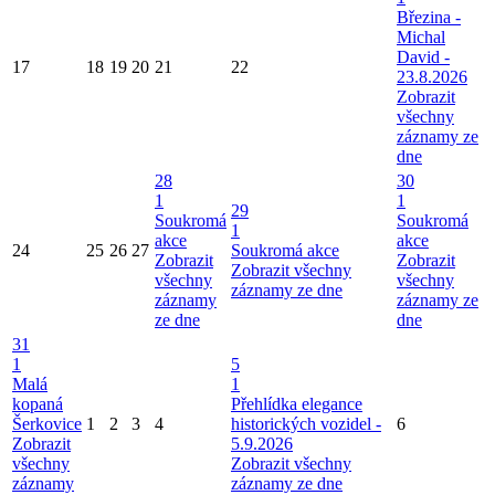
Březina -
Michal
David -
17
18
19
20
21
22
23.8.2026
Zobrazit
všechny
záznamy ze
dne
28
30
1
1
29
Soukromá
Soukromá
1
akce
akce
24
25
26
27
Soukromá akce
Zobrazit
Zobrazit
Zobrazit všechny
všechny
všechny
záznamy ze dne
záznamy
záznamy ze
ze dne
dne
31
1
5
Malá
1
kopaná
Přehlídka elegance
Šerkovice
1
2
3
4
historických vozidel -
6
Zobrazit
5.9.2026
všechny
Zobrazit všechny
záznamy
záznamy ze dne