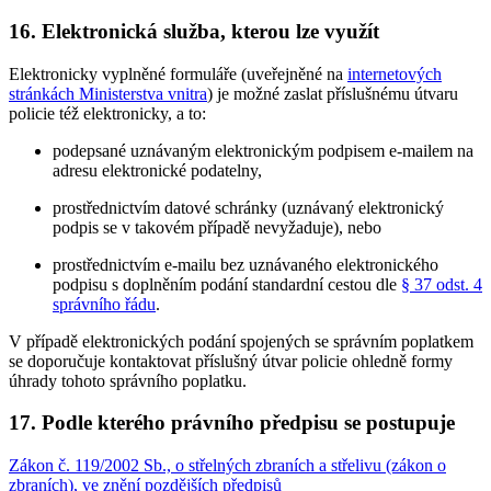
16. Elektronická služba, kterou lze využít
Elektronicky vyplněné formuláře (uveřejněné na
internetových
stránkách Ministerstva vnitra
) je možné zaslat příslušnému útvaru
policie též elektronicky, a to:
podepsané uznávaným elektronickým podpisem e-mailem na
adresu elektronické podatelny,
prostřednictvím datové schránky (uznávaný elektronický
podpis se v takovém případě nevyžaduje), nebo
prostřednictvím e-mailu bez uznávaného elektronického
podpisu s doplněním podání standardní cestou dle
§ 37 odst. 4
správního řádu
.
V případě elektronických podání spojených se správním poplatkem
se doporučuje kontaktovat příslušný útvar policie ohledně formy
úhrady tohoto správního poplatku.
17. Podle kterého právního předpisu se postupuje
Zákon č. 119/2002 Sb., o střelných zbraních a střelivu (zákon o
zbraních), ve znění pozdějších předpisů