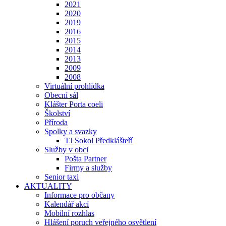
2021
2020
2019
2016
2015
2014
2013
2009
2008
Virtuální prohlídka
Obecní sál
Klášter Porta coeli
Školství
Příroda
Spolky a svazky
TJ Sokol Předklášteří
Služby v obci
Pošta Partner
Firmy a služby
Senior taxi
AKTUALITY
Informace pro občany
Kalendář akcí
Mobilní rozhlas
Hlášení poruch veřejného osvětlení