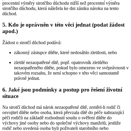
procentní výměry sirotčího důchodu nižší než procentní výměra
sirotčího důchodu, která náležela ke dni zániku nároku na tento
důchod.
5. Kdo je oprávněn v této věci jednat (podat žádost
apod.)
Žádost o sirotčí důchod podává:
zákonný zástupce dítěte, které nedosáhlo zletilosti, nebo
zletilé nezaopatřené dítě, popř. opatrovník zletilého
nezaopatřeného dítěte, pokud bylo omezeno ve svéprávnosti v
takovém rozsahu, že není schopno v této věci samostatně
právně jednat.
6. Jaké jsou podmínky a postup pro řešení životní
situace
Na sirotčí důchod má nárok nezaopatřené dítě, zemřel-li rodič či
osvojitel dítěte nebo osoba, která převzala dítě do péče nahrazující
péči rodičů na základě rozhodnutí soudu o svěření dítěte do
výchovy jiné osoby nebo do společné výchovy manželů, jestliže
rodič nebo uvedená osoba byli poživateli starobního nebo