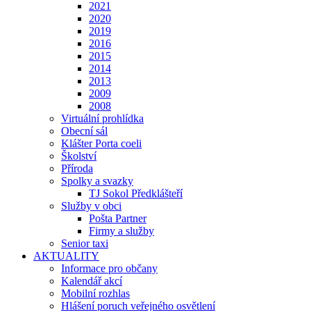
2021
2020
2019
2016
2015
2014
2013
2009
2008
Virtuální prohlídka
Obecní sál
Klášter Porta coeli
Školství
Příroda
Spolky a svazky
TJ Sokol Předklášteří
Služby v obci
Pošta Partner
Firmy a služby
Senior taxi
AKTUALITY
Informace pro občany
Kalendář akcí
Mobilní rozhlas
Hlášení poruch veřejného osvětlení