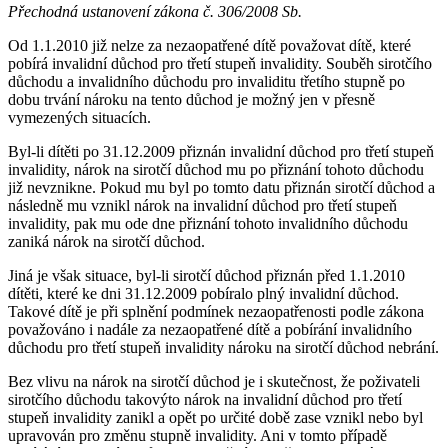
Přechodná ustanovení zákona č. 306/2008 Sb.
Od 1.1.2010 již nelze za nezaopatřené dítě považovat dítě, které
pobírá invalidní důchod pro třetí stupeň invalidity. Souběh sirotčího
důchodu a invalidního důchodu pro invaliditu třetího stupně po
dobu trvání nároku na tento důchod je možný jen v přesně
vymezených situacích.
Byl-li dítěti po 31.12.2009 přiznán invalidní důchod pro třetí stupeň
invalidity, nárok na sirotčí důchod mu po přiznání tohoto důchodu
již nevznikne. Pokud mu byl po tomto datu přiznán sirotčí důchod a
následně mu vznikl nárok na invalidní důchod pro třetí stupeň
invalidity, pak mu ode dne přiznání tohoto invalidního důchodu
zaniká nárok na sirotčí důchod.
Jiná je však situace, byl-li sirotčí důchod přiznán před 1.1.2010
dítěti, které ke dni 31.12.2009 pobíralo plný invalidní důchod.
Takové dítě je při splnění podmínek nezaopatřenosti podle zákona
považováno i nadále za nezaopatřené dítě a pobírání invalidního
důchodu pro třetí stupeň invalidity nároku na sirotčí důchod nebrání.
Bez vlivu na nárok na sirotčí důchod je i skutečnost, že poživateli
sirotčího důchodu takovýto nárok na invalidní důchod pro třetí
stupeň invalidity zanikl a opět po určité době zase vznikl nebo byl
upravován pro změnu stupně invalidity. Ani v tomto případě