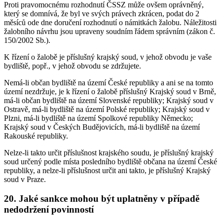
Proti pravomocnému rozhodnutí ČSSZ může ovšem oprávněný,
který se domnívá, že byl ve svých právech zkrácen, podat do 2
měsíců ode dne doručení rozhodnutí o námitkách žalobu. Náležitosti
žalobního návrhu jsou upraveny soudním řádem správním (zákon č.
150/2002 Sb.).
K řízení o žalobě je příslušný krajský soud, v jehož obvodu je vaše
bydliště, popř., v jehož obvodu se zdržujete.
Nemá-li občan bydliště na území České republiky a ani se na tomto
území nezdržuje, je k řízení o žalobě příslušný Krajský soud v Brně,
má-li občan bydliště na území Slovenské republiky; Krajský soud v
Ostravě, má-li bydliště na území Polské republiky; Krajský soud v
Plzni, má-li bydliště na území Spolkové republiky Německo;
Krajský soud v Českých Budějovicích, má-li bydliště na území
Rakouské republiky.
Nelze-li takto určit příslušnost krajského soudu, je příslušný krajský
soud určený podle místa posledního bydliště občana na území České
republiky, a nelze-li příslušnost určit ani takto, je příslušný Krajský
soud v Praze.
20. Jaké sankce mohou být uplatněny v případě
nedodržení povinností