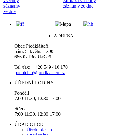
všechny
Zobrazit všechny
záznamy
záznamy ze dne
ze dne
ADRESA
Obec Předklášteří
nám. 5. května 1390
666 02 Předklášteří
Tel./fax: + 420 549 410 170
podatelna@predklasteri.cz
ÚŘEDNÍ HODINY
Pondělí
7:00-11:30, 12:30-17:00
Středa
7:00-11:30, 12:30-17:00
ÚŘAD OBCE
Úřední deska