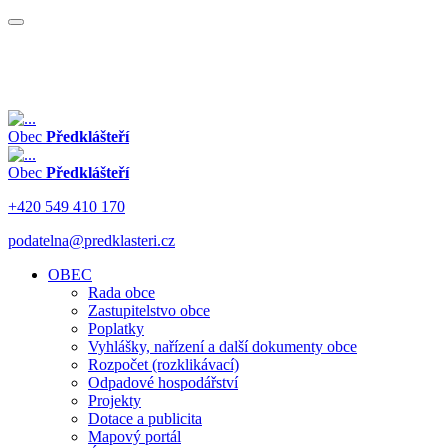
Obec
Předklášteří
Obec
Předklášteří
+420 549 410 170
podatelna@predklasteri.cz
OBEC
Rada obce
Zastupitelstvo obce
Poplatky
Vyhlášky, nařízení a další dokumenty obce
Rozpočet (rozklikávací)
Odpadové hospodářství
Projekty
Dotace a publicita
Mapový portál