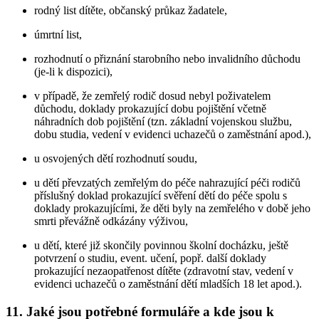
rodný list dítěte, občanský průkaz žadatele,
úmrtní list,
rozhodnutí o přiznání starobního nebo invalidního důchodu
(je-li k dispozici),
v případě, že zemřelý rodič dosud nebyl poživatelem
důchodu, doklady prokazující dobu pojištění včetně
náhradních dob pojištění (tzn. základní vojenskou službu,
dobu studia, vedení v evidenci uchazečů o zaměstnání apod.),
u osvojených dětí rozhodnutí soudu,
u dětí převzatých zemřelým do péče nahrazující péči rodičů
příslušný doklad prokazující svěření dětí do péče spolu s
doklady prokazujícími, že děti byly na zemřelého v době jeho
smrti převážně odkázány výživou,
u dětí, které již skončily povinnou školní docházku, ještě
potvrzení o studiu, event. učení, popř. další doklady
prokazující nezaopatřenost dítěte (zdravotní stav, vedení v
evidenci uchazečů o zaměstnání dětí mladších 18 let apod.).
11. Jaké jsou potřebné formuláře a kde jsou k