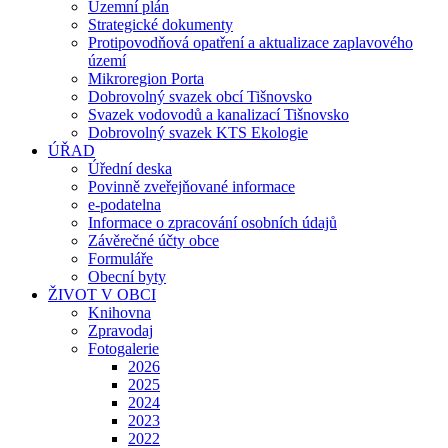
Územní plán
Strategické dokumenty
Protipovodňová opatření a aktualizace zaplavového
území
Mikroregion Porta
Dobrovolný svazek obcí Tišnovsko
Svazek vodovodů a kanalizací Tišnovsko
Dobrovolný svazek KTS Ekologie
ÚŘAD
Úřední deska
Povinně zveřejňované informace
e-podatelna
Informace o zpracování osobních údajů
Závěrečné účty obce
Formuláře
Obecní byty
ŽIVOT V OBCI
Knihovna
Zpravodaj
Fotogalerie
2026
2025
2024
2023
2022