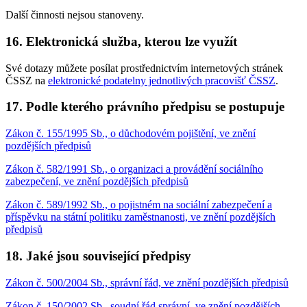
Další činnosti nejsou stanoveny.
16. Elektronická služba, kterou lze využít
Své dotazy můžete posílat prostřednictvím internetových stránek
ČSSZ na
elektronické podatelny jednotlivých pracovišť ČSSZ
.
17. Podle kterého právního předpisu se postupuje
Zákon č. 155/1995 Sb., o důchodovém pojištění, ve znění
pozdějších předpisů
Zákon č. 582/1991 Sb., o organizaci a provádění sociálního
zabezpečení, ve znění pozdějších předpisů
Zákon č. 589/1992 Sb., o pojistném na sociální zabezpečení a
příspěvku na státní politiku zaměstnanosti, ve znění pozdějších
předpisů
18. Jaké jsou související předpisy
Zákon č. 500/2004 Sb., správní řád, ve znění pozdějších předpisů
Zákon č. 150/2002 Sb., soudní řád správní, ve znění pozdějších