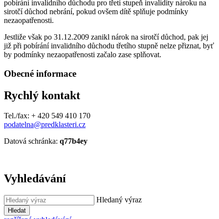
pobírání invalidního důchodu pro třetí stupeň invalidity nároku na
sirotčí důchod nebrání, pokud ovšem dítě splňuje podmínky
nezaopatřenosti.
Jestliže však po 31.12.2009 zanikl nárok na sirotčí důchod, pak jej
již při pobírání invalidního důchodu třetího stupně nelze přiznat, byť
by podmínky nezaopatřenosti začalo zase splňovat.
Obecné informace
Rychlý kontakt
Tel./fax: + 420 549 410 170
podatelna@predklasteri.cz
Datová schránka:
q77b4ey
Vyhledávání
Hledaný výraz
Hledat