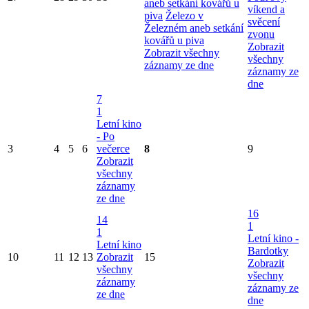
aneb setkání kovářů u
víkend a
piva
Železo v
svěcení
Železném aneb setkání
zvonu
kovářů u piva
Zobrazit
Zobrazit všechny
všechny
záznamy ze dne
záznamy ze
dne
7
1
Letní kino
- Po
3
4
5
6
večerce
8
9
Zobrazit
všechny
záznamy
ze dne
16
14
1
1
Letní kino -
Letní kino
Bardotky
10
11
12
13
Zobrazit
15
Zobrazit
všechny
všechny
záznamy
záznamy ze
ze dne
dne