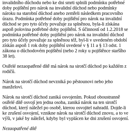
invalidního důchodu nebo ke dni smrti splnili podmínku potřebné
doby pojištění pro nárok na invalidní důchod nebo podmínky
nároku na starobní důchod anebo zemřeli následkem pracovního
úrazu. Podmínka potřebné doby pojištění pro nárok na invalidní
důchod se pro tyto účely považuje za splněnou, byla-li získána
aspoň polovina potřebné doby pojištění. S účinností od 1.2.2018 se
podmínka potřebné doby pojištění pro nárok na invalidní důchod
pro tyto účely považuje za splněnou též, byl-li v uvedeném období
získán aspoň 1 rok doby pojištění uvedené v § 11 a § 13 odst. 1
zákona o důchodovém pojištění (nebo 2 roky u pojištěnce staršího
38 let).
Osiřelé nezaopatřené dítě má nárok na sirotčí důchod po každém z
rodičů.
Nárok na sirotčí důchod nevzniká po pěstounovi nebo jeho
manželovi.
Nárok na sirotčí důchod zaniká osvojením. Pokud oboustranně
osiřelé dítě osvojí jen jedna osoba, zaniká nárok na ten sirotčí
důchod, který náležel po osobě, kterou osvojitel nahradil. Dojde-li
ke zrušení osvojení, vznikne nárok na sirotčí důchod znovu, a to ve
výši, v jaké by náležel, kdyby byl vyplácen ke dni zrušení osvojení.
Nezaopatřené dítě