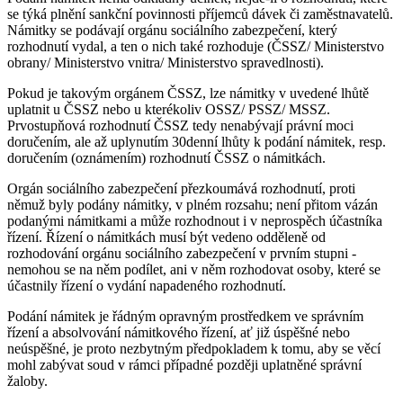
se týká plnění sankční povinnosti příjemců dávek či zaměstnavatelů.
Námitky se podávají orgánu sociálního zabezpečení, který
rozhodnutí vydal, a ten o nich také rozhoduje (ČSSZ/ Ministerstvo
obrany/ Ministerstvo vnitra/ Ministerstvo spravedlnosti).
Pokud je takovým orgánem ČSSZ, lze námitky v uvedené lhůtě
uplatnit u ČSSZ nebo u kterékoliv OSSZ/ PSSZ/ MSSZ.
Prvostupňová rozhodnutí ČSSZ tedy nenabývají právní moci
doručením, ale až uplynutím 30denní lhůty k podání námitek, resp.
doručením (oznámením) rozhodnutí ČSSZ o námitkách.
Orgán sociálního zabezpečení přezkoumává rozhodnutí, proti
němuž byly podány námitky, v plném rozsahu; není přitom vázán
podanými námitkami a může rozhodnout i v neprospěch účastníka
řízení. Řízení o námitkách musí být vedeno odděleně od
rozhodování orgánu sociálního zabezpečení v prvním stupni -
nemohou se na něm podílet, ani v něm rozhodovat osoby, které se
účastnily řízení o vydání napadeného rozhodnutí.
Podání námitek je řádným opravným prostředkem ve správním
řízení a absolvování námitkového řízení, ať již úspěšné nebo
neúspěšné, je proto nezbytným předpokladem k tomu, aby se věcí
mohl zabývat soud v rámci případné později uplatněné správní
žaloby.