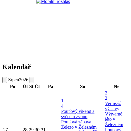
Kalendář
Srpen
2026
Po
Út
St
Čt
Pá
So
Ne
2
2
1
Vernisáž
4
výstavy
Pouťový víkend a
Výtvarné
svěcení zvonu
léto v
Pouťová zábava
Železném
Železo v Železném
27
28
29
30
31
Pouťový