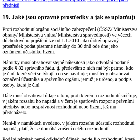
předpisů
19. Jaké jsou opravné prostředky a jak se uplatňují
Proti rozhodnutí orgánu sociálního zabezpečení (ČSSZ/ Ministerstva
obrany/ Ministerstva vnitra/ Ministerstva spravedlnosti) ve věcech
důchodového pojištění lze od 1.1.2010 jako řádný opravný
prostředek podat písemné námitky do 30 dnů ode dne jeho
oznámení účastníku řízení.
Námitky musí obsahovat stejné náležitosti jako odvolání podané
podle § 82 správního řádu, tj. především z nich má být patrno, kdo
je činí, které věci se týkají a co se navrhuje; musí tedy obsahovat
označení účastníka a správního orgánu, jemuž je určeno, a podpis
osoby, která je činí.
Dále musí obsahovat údaje o tom, proti kterému rozhodnutí směřuje,
v jakém rozsahu ho napadá a v čem je spatřován rozpor s právními
předpisy nebo nesprávnost rozhodnutí nebo řízení, jež mu
předcházelo.
Není-li v námitkách uvedeno, v jakém rozsahu účastník rozhodnutí
napadá, platí, že se domáhá zrušení celého rozhodnutí.
Podání námitek nemá odkladný účinek, nejde-li o rozhodnutí, které