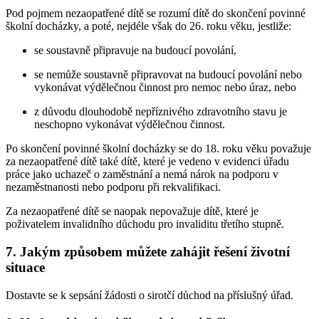
Pod pojmem nezaopatřené dítě se rozumí dítě do skončení povinné
školní docházky, a poté, nejdéle však do 26. roku věku, jestliže:
se soustavně připravuje na budoucí povolání,
se nemůže soustavně připravovat na budoucí povolání nebo
vykonávat výdělečnou činnost pro nemoc nebo úraz, nebo
z důvodu dlouhodobě nepříznivého zdravotního stavu je
neschopno vykonávat výdělečnou činnost.
Po skončení povinné školní docházky se do 18. roku věku považuje
za nezaopatřené dítě také dítě, které je vedeno v evidenci úřadu
práce jako uchazeč o zaměstnání a nemá nárok na podporu v
nezaměstnanosti nebo podporu při rekvalifikaci.
Za nezaopatřené dítě se naopak nepovažuje dítě, které je
poživatelem invalidního důchodu pro invaliditu třetího stupně.
7. Jakým způsobem můžete zahájit řešení životní
situace
Dostavte se k sepsání žádosti o sirotčí důchod na příslušný úřad.