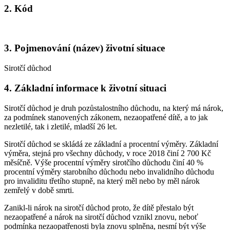
2. Kód
3. Pojmenování (název) životní situace
Sirotčí důchod
4. Základní informace k životní situaci
Sirotčí důchod je druh pozůstalostního důchodu, na který má nárok,
za podmínek stanovených zákonem, nezaopatřené dítě, a to jak
nezletilé, tak i zletilé, mladší 26 let.
Sirotčí důchod se skládá ze základní a procentní výměry. Základní
výměra, stejná pro všechny důchody, v roce 2018 činí 2 700 Kč
měsíčně. Výše procentní výměry sirotčího důchodu činí 40 %
procentní výměry starobního důchodu nebo invalidního důchodu
pro invaliditu třetího stupně, na který měl nebo by měl nárok
zemřelý v době smrti.
Zanikl-li nárok na sirotčí důchod proto, že dítě přestalo být
nezaopatřené a nárok na sirotčí důchod vznikl znovu, neboť
podmínka nezaopatřenosti byla znovu splněna, nesmí být výše